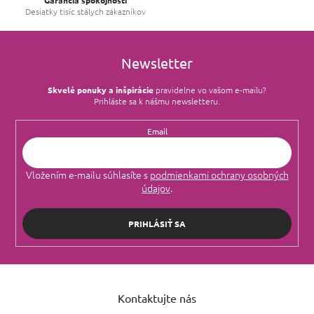
Desiatky tisíc stálych zákazníkov
Newsletter
Skvelé ponuky a inšpirácie
pravidelne vo vašom e‑mailu?
Prihláste sa k nášmu newsletteru.
Email
Vložením e-mailu súhlasíte s
podmienkami ochrany osobných
údajov
.
PRIHLÁSIŤ SA
Z
á
Kontaktujte nás
p