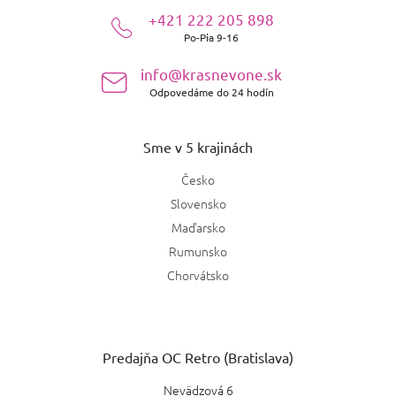
ä
+421 222 205 898
t
Po-Pia 9-16
i
e
info@krasnevone.sk
Odpovedáme do 24 hodín
Sme v 5 krajinách
Česko
Slovensko
Maďarsko
Rumunsko
Chorvátsko
Predajňa OC Retro (Bratislava)
Nevädzová 6