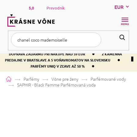
Prejsť
EUR
na
5,0
Prevodník
obsah
NÁKUP
KOŠÍK
•
DOPRAVA ZADARMO PRI NÁKUPE NAD 59 EUR
2 KAMENNÁ
•
PREDAJNE V BRATISLAVE A 5 VOŇAVKOMATOV NA SLOVENSKU
•
PARFÉMY UNIQ V ZĽAVE AŽ 50 %
Domov
Parfémy
Vône pre ženy
Parfémované vody
SAPHIR - Black Femme
Parfémovaná voda
SAPHIR - Black Femme
Parfémovaná voda
Bielokvete
Kvetinová
Citrusová
Priemerné
14 hodnotení
Podrobnosti hodnotenia
Značka:
SAPHIR