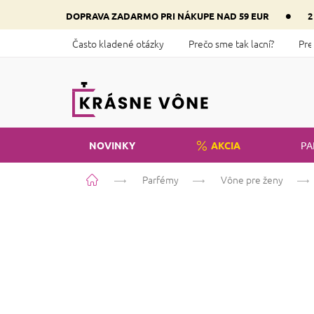
Prejsť
•
DOPRAVA ZADARMO PRI NÁKUPE NAD 59 EUR
2
na
obsah
Často kladené otázky
Prečo sme tak lacní?
Pre
NOVINKY
AKCIA
PA
Domov
Parfémy
Vône pre ženy