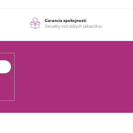
 hviezdičiek.
Garancia spokojnosti
riginalom :-)
Desiatky tisíc stálych zákazníkov
 hviezdičiek.
dlho na oblečení aj na pokožke
údajov
.
 hviezdičiek.
 hviezdičiek.