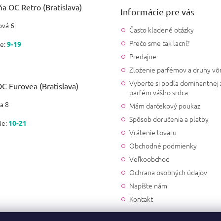
Nina
a OC Retro (Bratislava)
Informácie pre vás
|
17.1.2020
Hodnotenie produktu je 5 z 5
vá 6
Prijemna vona, vhodna na le
Často kladené otázky
Prečo sme tak lacní?
e:
9-19
Predajne
Dominika
Zloženie parfémov a druhy vô
|
17.12.2019
Hodnotenie produktu je 5 z 5
Vyberte si podľa dominantnej 
Vona totozna s originalom, d
C Eurovea (Bratislava)
parfém vášho srdca
a 8
Mám darčekový poukaz
Kristína
Spôsob doručenia a platby
Ne:
10-21
|
21.8.2019
Hodnotenie produktu je 5 z 5
Vrátenie tovaru
Pekna vona
Obchodné podmienky
Veľkoobchod
Veronika
Ochrana osobných údajov
|
25.6.2019
Hodnotenie produktu je 5 z 5
Napíšte nám
Pekna vona, super na leto
Kontakt
Veronika Vrancova