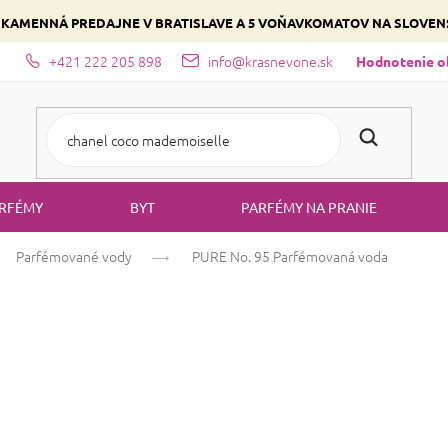
 KAMENNÁ PREDAJNE V BRATISLAVE A 5 VOŇAVKOMATOV NA SLOVE
+421 222 205 898
info@krasnevone.sk
dajne
Zloženie parfémov a druhy vôní
Vyberte si podľa domina
Hodnotenie 
RFÉMY
BYT
PARFÉMY NA PRANIE
Parfémované vody
PURE No. 95
Parfémovaná voda
PURE No. 95
Pa
Bielokvete
Kvetinová
Drevitá
Priemerné
19 hodnotení
Podrobnosti hodn
hodnotenie
produktu