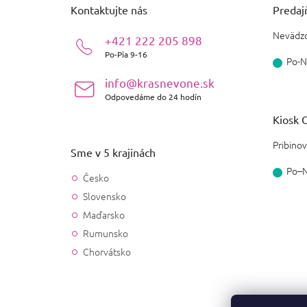
ä
Kontaktujte nás
Predajň
t
i
Nevädzo
+421 222 205 898
e
Po-Pia 9-16
Po-N
info@krasnevone.sk
Odpovedáme do 24 hodín
Kiosk O
Pribinov
Sme v 5 krajinách
Po–
Česko
Slovensko
Maďarsko
Rumunsko
Chorvátsko