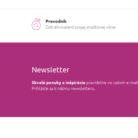
Prevodník
Zisti ekvivalent svojej značkovej vône
Newsletter
pravidelne vo vašom e‑mai
Skvelé ponuky a inšpirácie
Prihláste sa k nášmu newsletteru.
Z
á
p