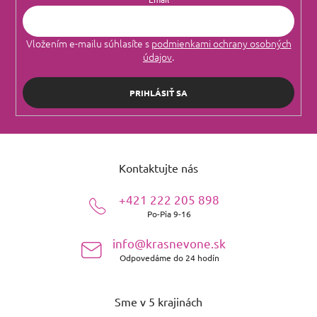
Vložením e-mailu súhlasíte s
podmienkami ochrany osobných
údajov
.
PRIHLÁSIŤ SA
Z
á
Kontaktujte nás
p
ä
+421 222 205 898
t
Po-Pia 9-16
i
e
info@krasnevone.sk
Odpovedáme do 24 hodín
Sme v 5 krajinách