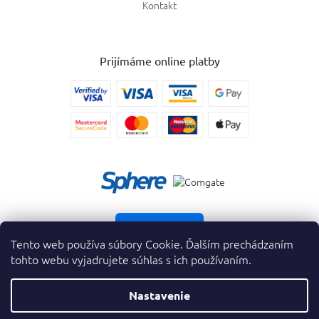
Kontakt
Prijímáme online platby
Vrátiť tovar
Tento web používa súbory Cookie. Ďalším prechádzaním
tohto webu vyjadrujete súhlas s ich používaním.
Nastavenie
Copyright 2026
. Všetky práva vyhradené.
krasnevone.sk