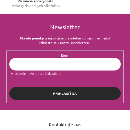
Garancia spokojnosti
Desiatky tisíc stálych zákazníkov
Newsletter
Skvelé ponuky a inšpirácie
pravidelne vo vašom e‑mailu?
Prihláste sa k nášmu newsletteru.
Email
Vložením e-mailu súhlasíte s
podmienkami ochrany osobných
údajov
.
PRIHLÁSIŤ SA
Z
á
Kontaktujte nás
p