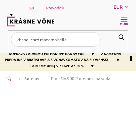
Prejsť
EUR
na
5,0
Prevodník
obsah
NÁKUP
KOŠÍK
•
DOPRAVA ZADARMO PRI NÁKUPE NAD 59 EUR
2 KAMENNÁ
•
PREDAJNE V BRATISLAVE A 5 VOŇAVKOMATOV NA SLOVENSKU
•
PARFÉMY UNIQ V ZĽAVE AŽ 50 %
Domov
Parfémy
Pure No.900
Parfémovaná voda
Pure No.900
Parfémovaná voda
Vanilka
Kožená
Vanilka
Priemerné
Neohodnotené
Podrobnosti hodnotenia
Značka:
PURE
hodnotenie
produktu
je
Táto vôňa sa najčastejšie zamieňa za