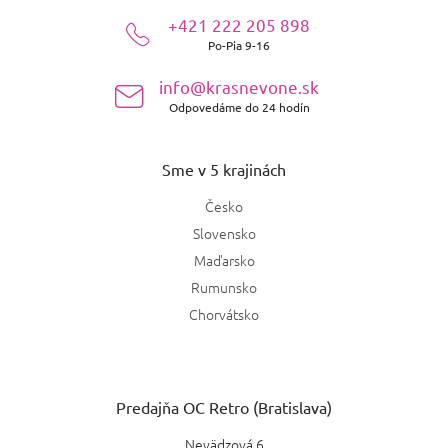
ä
+421 222 205 898
t
Po-Pia 9-16
i
e
info@krasnevone.sk
Odpovedáme do 24 hodín
Sme v 5 krajinách
Česko
Slovensko
Maďarsko
Rumunsko
Chorvátsko
Predajňa OC Retro (Bratislava)
Nevädzová 6