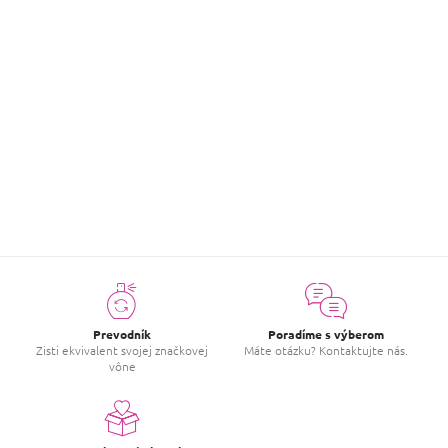
Hodnotenie tovaru
Buďte prvý, kto napíše príspevok k tejto položke.
PRIDAŤ HODNOTENIE
Prevodník
Poradíme s výberom
Zisti ekvivalent svojej značkovej
Máte otázku? Kontaktujte nás.
vône