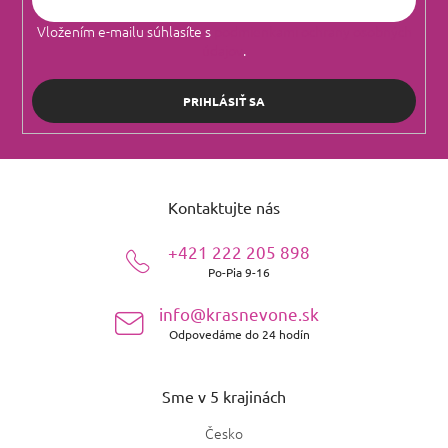
Vložením e-mailu súhlasíte s
podmienkami ochrany osobných
údajov
.
PRIHLÁSIŤ SA
Z
á
Kontaktujte nás
p
ä
+421 222 205 898
t
Po-Pia 9-16
i
e
info@krasnevone.sk
Odpovedáme do 24 hodín
Sme v 5 krajinách
Česko