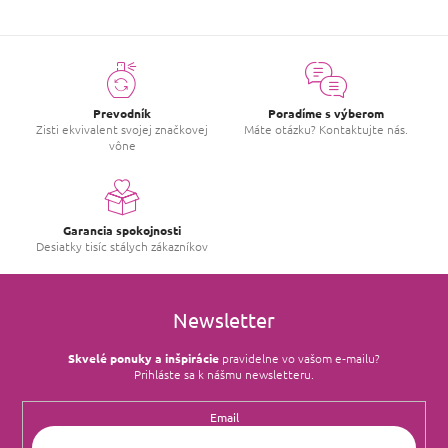
o
t
e
n
í
Prevodník
Poradíme s výberom
Zisti ekvivalent svojej značkovej
Máte otázku? Kontaktujte nás.
vône
Garancia spokojnosti
Desiatky tisíc stálych zákazníkov
Newsletter
Skvelé ponuky a inšpirácie
pravidelne vo vašom e‑mailu?
Prihláste sa k nášmu newsletteru.
Email