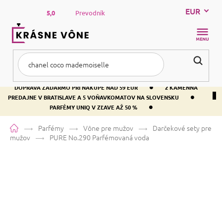
Prejsť
EUR
na
5,0
Prevodník
obsah
NÁKUP
KOŠÍK
•
DOPRAVA ZADARMO PRI NÁKUPE NAD 59 EUR
2 KAMENNÁ
•
PREDAJNE V BRATISLAVE A 5 VOŇAVKOMATOV NA SLOVENSKU
•
PARFÉMY UNIQ V ZĽAVE AŽ 50 %
Domov
Parfémy
Vône pre mužov
Darčekové sety pre
mužov
PURE No.290
Parfémovaná voda
PURE No.290
Parfémovaná voda
Bergamot
Aromatická
Drevitá
Priemerné
1 hodnotenie
Podrobnosti hodnotenia
Značka:
PURE
hodnotenie
produktu