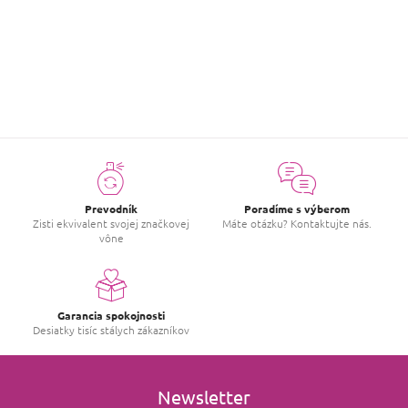
|
7.9.2022
Hodnotenie produktu je 1 z 5 hviezdičiek.
Slnečná krémová kokosová vôňa. Je ale veľmi jemnučká, slabo
vydrží.
Prevodník
Poradíme s výberom
Zisti ekvivalent svojej značkovej
Máte otázku? Kontaktujte nás.
vône
Garancia spokojnosti
Desiatky tisíc stálych zákazníkov
Newsletter