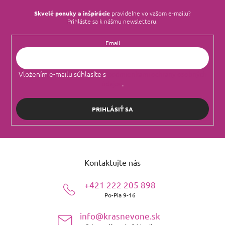
Skvelé ponuky a inšpirácie
pravidelne vo vašom e‑mailu?
Prihláste sa k nášmu newsletteru.
Email
Vložením e-mailu súhlasíte s
podmienkami ochrany osobných
údajov
.
PRIHLÁSIŤ SA
Z
á
Kontaktujte nás
p
ä
+421 222 205 898
t
Po-Pia 9-16
i
e
info@krasnevone.sk