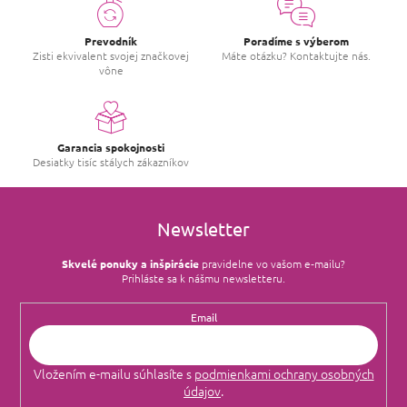
Prevodník
Poradíme s výberom
Zisti ekvivalent svojej značkovej
Máte otázku? Kontaktujte nás.
vône
Garancia spokojnosti
Desiatky tisíc stálych zákazníkov
Newsletter
Skvelé ponuky a inšpirácie
pravidelne vo vašom e‑mailu?
Prihláste sa k nášmu newsletteru.
Email
Vložením e-mailu súhlasíte s
podmienkami ochrany osobných
údajov
.