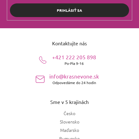
PRIHLÁSIŤ SA
Z
á
Kontaktujte nás
p
ä
+421 222 205 898
t
Po-Pia 9-16
i
e
info@krasnevone.sk
Odpovedáme do 24 hodín
Sme v 5 krajinách
Česko
Slovensko
Maďarsko
Rumunsko