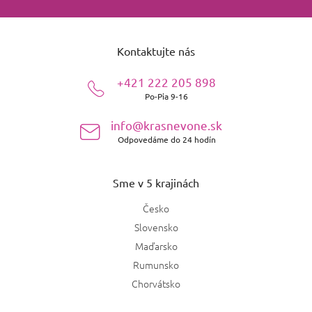
Z
á
Kontaktujte nás
p
ä
+421 222 205 898
t
Po-Pia 9-16
i
e
info@krasnevone.sk
Odpovedáme do 24 hodín
Sme v 5 krajinách
Česko
Slovensko
Maďarsko
Rumunsko
Chorvátsko