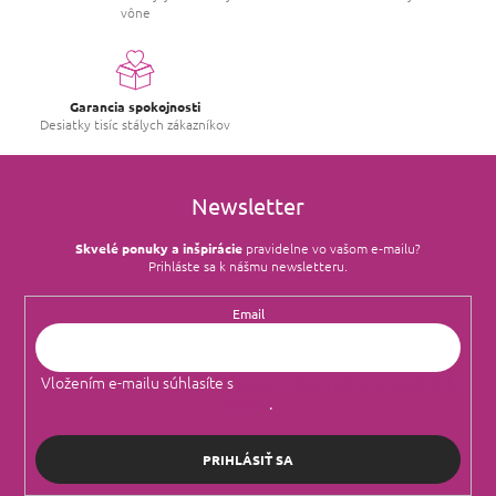
vône
Garancia spokojnosti
Desiatky tisíc stálych zákazníkov
Newsletter
Skvelé ponuky a inšpirácie
pravidelne vo vašom e‑mailu?
Prihláste sa k nášmu newsletteru.
Email
Vložením e-mailu súhlasíte s
podmienkami ochrany osobných
údajov
.
PRIHLÁSIŤ SA