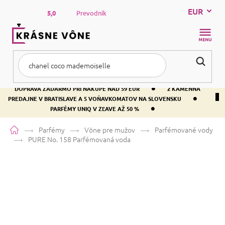
Prejsť
EUR
na
5,0
Prevodník
obsah
NÁKUP
KOŠÍK
•
DOPRAVA ZADARMO PRI NÁKUPE NAD 59 EUR
2 KAMENNÁ
•
PREDAJNE V BRATISLAVE A 5 VOŇAVKOMATOV NA SLOVENSKU
•
PARFÉMY UNIQ V ZĽAVE AŽ 50 %
Domov
Parfémy
Vône pre mužov
Parfémované vody
PURE No. 158
Parfémovaná voda
PURE No. 158
Parfémovaná voda
Alkohol
Orientálna
Aromatická
Priemerné
3 hodnotenia
Podrobnosti hodnotenia
Značka:
PURE
hodnotenie
produktu