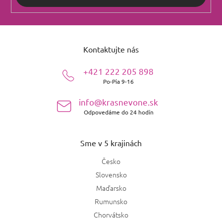
Z
á
Kontaktujte nás
p
ä
+421 222 205 898
t
Po-Pia 9-16
i
e
info@krasnevone.sk
Odpovedáme do 24 hodín
Sme v 5 krajinách
Česko
Slovensko
Maďarsko
Rumunsko
Chorvátsko