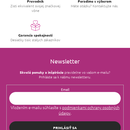
Prevodník
Poradíme s výberom
Zisti ekvivalent svojej značkovej
Máte otázku? Kontaktujte nás.
vône
Garancia spokojnosti
Desiatky tisíc stálych zákazníkov
Newsletter
Skvelé ponuky a inšpirácie
pravidelne vo vašom e‑mailu?
Prihláste sa k nášmu newsletteru.
Email
Vložením e-mailu súhlasíte s
podmienkami ochrany osobných
údajov
.
PRIHLÁSIŤ SA