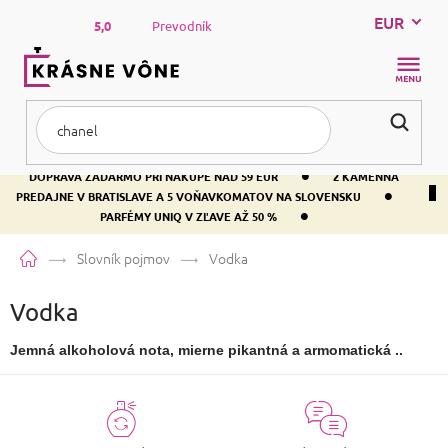
Prejsť
EUR
na
5,0
Prevodník
obsah
NÁKUP
KOŠÍK
•
DOPRAVA ZADARMO PRI NÁKUPE NAD 59 EUR
2 KAMENNÁ
•
PREDAJNE V BRATISLAVE A 5 VOŇAVKOMATOV NA SLOVENSKU
•
PARFÉMY UNIQ V ZĽAVE AŽ 50 %
Domov
Slovník pojmov
Vodka
Vodka
Jemná alkoholová nota, mierne pikantná a armomatická ..