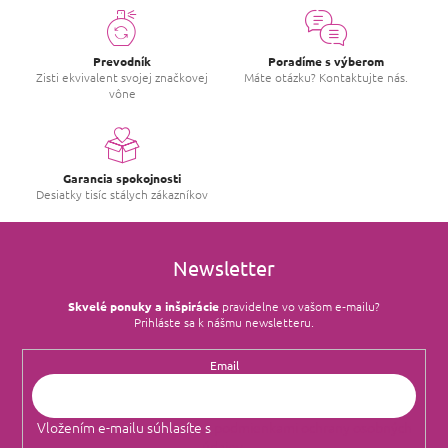
Prevodník
Poradíme s výberom
Zisti ekvivalent svojej značkovej
Máte otázku? Kontaktujte nás.
vône
Garancia spokojnosti
Desiatky tisíc stálych zákazníkov
Newsletter
Skvelé ponuky a inšpirácie
pravidelne vo vašom e‑mailu?
Prihláste sa k nášmu newsletteru.
Email
Vložením e-mailu súhlasíte s
podmienkami ochrany osobných
údajov
.