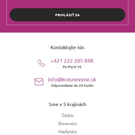
PRIHLÁSIŤ SA
Z
á
Kontaktujte nás
p
ä
+421 222 205 898
t
Po-Pia 9-16
i
e
info@krasnevone.sk
Odpovedáme do 24 hodín
Sme v 5 krajinách
Česko
Slovensko
Maďarsko