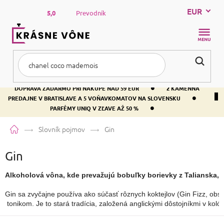
Prejsť
EUR
na
5,0
Prevodník
obsah
NÁKUP
KOŠÍK
•
DOPRAVA ZADARMO PRI NÁKUPE NAD 59 EUR
2 KAMENNÁ
•
PREDAJNE V BRATISLAVE A 5 VOŇAVKOMATOV NA SLOVENSKU
•
PARFÉMY UNIQ V ZĽAVE AŽ 50 %
Domov
Slovník pojmov
Gin
Gin
Alkoholová vôna, kde prevažujú bobuľky borievky z Talianska, 
Gin sa zvyčajne používa ako súčasť rôznych koktejlov (Gin Fizz, obs
 tonikom. Je to stará tradícia, založená anglickými dôstojníkmi v koló