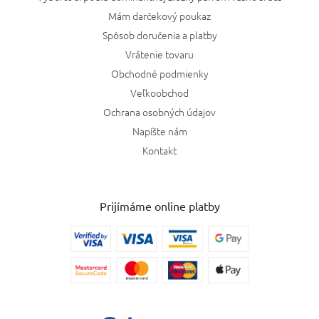
Mám darčekový poukaz
Parfums De Marly
0
Spôsob doručenia a platby
Zadig & Voltaire
0
Vrátenie tovaru
Obchodné podmienky
Viktor & Rolf
0
Veľkoobchod
Ochrana osobných údajov
Mancera
0
Napíšte nám
Kontakt
Frederic Malle
0
Profumum Roma
0
Prijímáme online platby
Sol de Janeiro
0