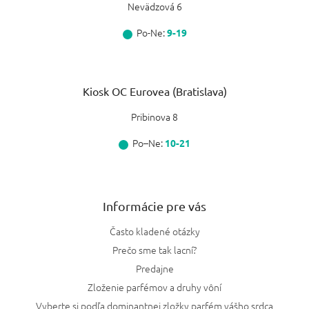
Nevädzová 6
Bottega Veneta
0
Po-Ne:
9-19
Rabbane
0
Kiosk OC Eurovea (Bratislava)
Lattafa
0
Pribinova 8
Yum
0
Po–Ne:
10-21
Nasomatto
0
Orto Parisi
0
Informácie pre vás
Xerjoff
0
Často kladené otázky
Prečo sme tak lacní?
Giardini di Toscana
0
Predajne
Zloženie parfémov a druhy vôní
Kayali
0
Vyberte si podľa dominantnej zložky parfém vášho srdca