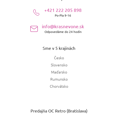
Moschino
0
ä
+421 222 205 898
t
Jimmy Choo
0
Po-Pia 9-16
i
e
info@krasnevone.sk
Kilian
0
Odpovedáme do 24 hodín
Creed
0
Sme v 5 krajinách
Montale
0
Česko
Slovensko
Lanvin
0
Maďarsko
Byredo
0
Rumunsko
Chorvátsko
Victoria's Secret Forbidden
0
Victoria's Secret
0
Predajňa OC Retro (Bratislava)
Montblanc
0