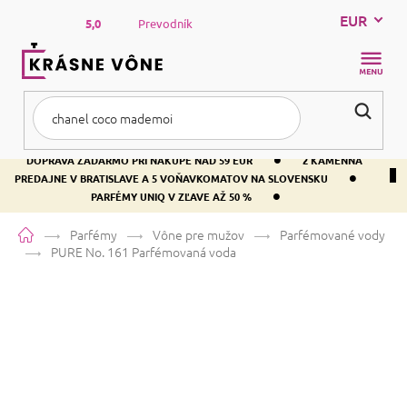
Prejsť
EUR
na
5,0
Prevodník
obsah
NÁKUP
KOŠÍK
•
DOPRAVA ZADARMO PRI NÁKUPE NAD 59 EUR
2 KAMENNÁ
•
PREDAJNE V BRATISLAVE A 5 VOŇAVKOMATOV NA SLOVENSKU
•
PARFÉMY UNIQ V ZĽAVE AŽ 50 %
Domov
Parfémy
Vône pre mužov
Parfémované vody
PURE No. 161
Parfémovaná voda
PURE No. 161
Parfémovaná voda
Ambra
Aromatická
Drevitá
Priemerné
3 hodnotenia
Podrobnosti hodnotenia
Značka:
PURE
hodnotenie
produktu