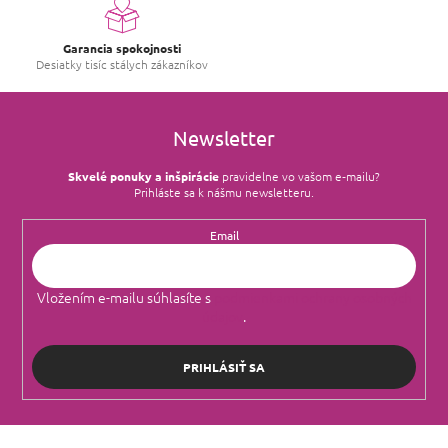
Garancia spokojnosti
Desiatky tisíc stálych zákazníkov
Newsletter
Skvelé ponuky a inšpirácie
pravidelne vo vašom e‑mailu?
Prihláste sa k nášmu newsletteru.
Email
Vložením e-mailu súhlasíte s
podmienkami ochrany osobných
údajov
.
PRIHLÁSIŤ SA
Z