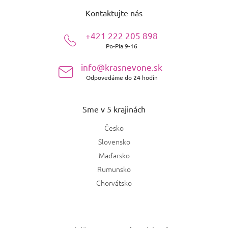
á
Kontaktujte nás
p
ä
+421 222 205 898
t
Po-Pia 9-16
i
e
info@krasnevone.sk
Odpovedáme do 24 hodín
Sme v 5 krajinách
Česko
Slovensko
Maďarsko
Rumunsko
Chorvátsko