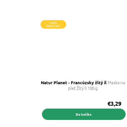
100%
PRÍRODNÝ
Maska na
Natur Planet - Francúzsky žltý íl
pleť Žltý íl 100 g
€3,29
Do košíka