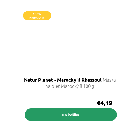
100%
PRÍRODNÝ
Maska
Natur Planet - Marocký íl Rhassoul
na pleť Marocký íl 100 g
€4,19
Do košíka