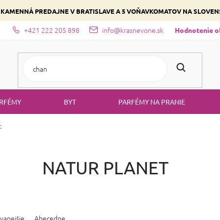
 KAMENNÁ PREDAJNE V BRATISLAVE A 5 VOŇAVKOMATOV NA SLOVE
+421 222 205 898
info@krasnevone.sk
dajne
Zloženie parfémov a druhy vôní
Vyberte si podľa domina
Hodnotenie 
RFÉMY
BYT
PARFÉMY NA PRANIE
t
NATUR PLANET
vanejšie
Abecedne