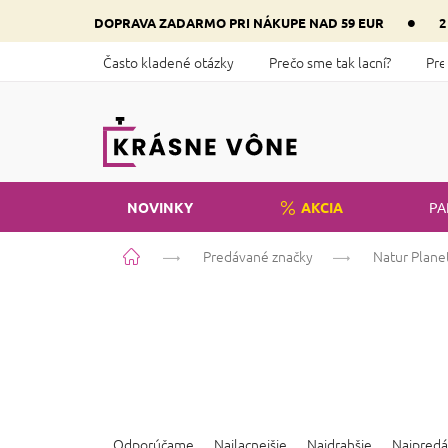
Prejsť
•
DOPRAVA ZADARMO PRI NÁKUPE NAD 59 EUR
2
na
obsah
Často kladené otázky
Prečo sme tak lacní?
Pre
NOVINKY
AKCIA
PA
Domov
Predávané značky
Natur Plane
R
a
Odporúčame
Najlacnejšie
Najdrahšie
Najpredá