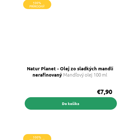
100%
PRÍRODNÝ
Natur Planet - Olej zo sladkých mandlí
Mandľový olej 100 ml
nerafinovaný
€7,90
Do košíka
100%