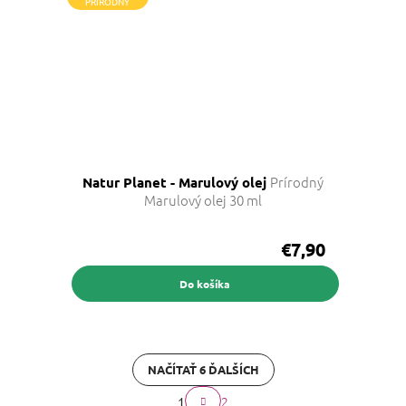
PRÍRODNÝ
Prírodný
Natur Planet - Marulový olej
Marulový olej 30 ml
€7,90
Do košíka
NAČÍTAŤ 6 ĎALŠÍCH
S
2
1