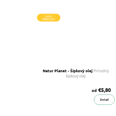
100%
PRÍRODNÝ
Prírodný
Natur Planet - Šípkový olej
šípkový olej
€5,80
od
Detail