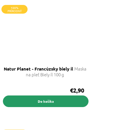
100%
PRÍRODNÝ
Maska
Natur Planet - Francúzsky biely íl
na pleť Biely íl 100 g
€2,90
Do košíka