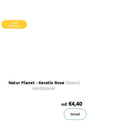
100%
PRÍRODNÝ
Vlasový
Natur Planet - Keratin Rose
kondicionér
€4,40
od
Detail