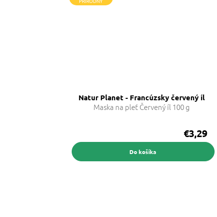
PRÍRODNÝ
Natur Planet - Francúzsky červený íl
Maska na pleť Červený íl 100 g
€3,29
Do košíka