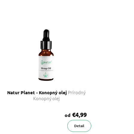
Prírodný
Natur Planet - Konopný olej
Konopný olej
€4,99
od
Detail