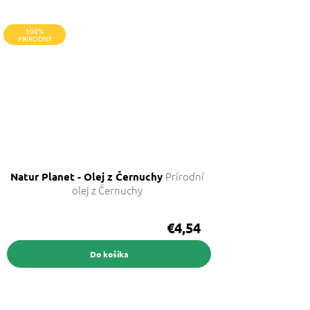
100%
PRÍRODNÝ
Prírodní
Natur Planet - Olej z Černuchy
olej z Černuchy
€4,54
Do košíka