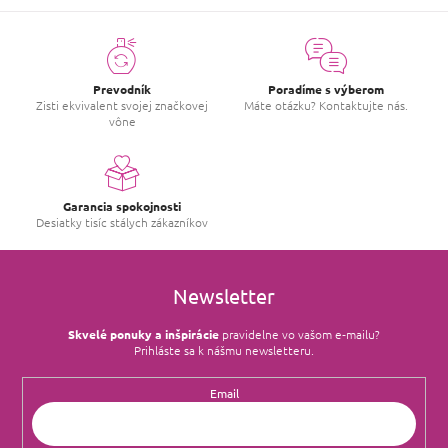
Prevodník
Poradíme s výberom
Zisti ekvivalent svojej značkovej
Máte otázku? Kontaktujte nás.
vône
Garancia spokojnosti
Desiatky tisíc stálych zákazníkov
Newsletter
Skvelé ponuky a inšpirácie
pravidelne vo vašom e‑mailu?
Prihláste sa k nášmu newsletteru.
Email