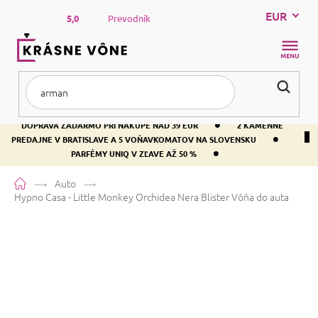
Prejsť
EUR
na
5,0
Prevodník
obsah
NÁKUP
KOŠÍK
•
DOPRAVA ZADARMO PRI NÁKUPE NAD 39 EUR
2 KAMENNÉ
•
PREDAJNE V BRATISLAVE A 5 VOŇAVKOMATOV NA SLOVENSKU
•
PARFÉMY UNIQ V ZĽAVE AŽ 50 %
Domov
Auto
Hypno Casa - Little Monkey Orchidea Nera Blister
Vôňa do auta
Hypno Casa - Little Monkey
Orchidea Nera Blister
Vôňa do
auta
Priemerné
Neohodnotené
Podrobnosti hodnotenia
Značka:
Hypno Casa