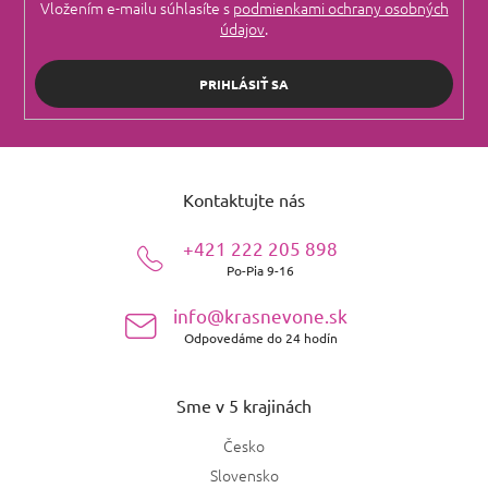
Vložením e-mailu súhlasíte s
podmienkami ochrany osobných
údajov
.
PRIHLÁSIŤ SA
Z
á
Kontaktujte nás
p
ä
+421 222 205 898
t
Po-Pia 9-16
i
e
info@krasnevone.sk
Odpovedáme do 24 hodín
Sme v 5 krajinách
Česko
Slovensko