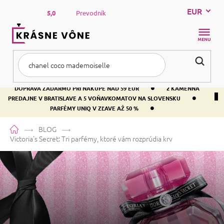
Prejsť
EUR
na
5,0
Prevodník
obsah
NÁKUP
KOŠÍK
•
DOPRAVA ZADARMO PRI NÁKUPE NAD 59 EUR
2 KAMENNÁ
•
PREDAJNE V BRATISLAVE A 5 VOŇAVKOMATOV NA SLOVENSKU
•
PARFÉMY UNIQ V ZĽAVE AŽ 50 %
Domov
BLOG
Victoria's Secret: Tri parfémy, ktoré vám rozprúdia krv