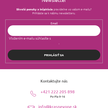
Skvelé ponuky a inšpirácie
pravidelne vo vašom e‑mailu?
Prihláste sa k nášmu newsletteru.
Email
Vložením e-mailu súhlasíte s
podmienkami ochrany osobných
údajov
.
PRIHLÁSIŤ SA
Z
á
Kontaktujte nás
p
ä
+421 222 205 898
t
Po-Pia 9-16
i
e
info@krasnevone.sk