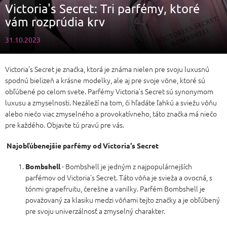
Victoria's Secret: Tri parfémy, ktoré
vám rozprúdia krv
31.10.2023
Victoria's Secret je značka, ktorá je známa nielen pre svoju luxusnú
spodnú bielizeň a krásne modelky, ale aj pre svoje vône, ktoré sú
obľúbené po celom svete. Parfémy Victoria's Secret sú synonymom
luxusu a zmyselnosti. Nezáleží na tom, či hľadáte ľahkú a sviežu vôňu
alebo niečo viac zmyselného a provokatívneho, táto značka má niečo
pre každého. Objavte tú pravú pre vás.
Najobľúbenejšie parfémy od Victoria's Secret
- Bombshell je jedným z najpopulárnejších
Bombshell
parfémov od Victoria's Secret. Táto vôňa je svieža a ovocná, s
tónmi grapefruitu, čerešne a vanilky. Parfém Bombshell je
považovaný za klasiku medzi vôňami tejto značky a je obľúbený
pre svoju univerzálnosť a zmyselný charakter.