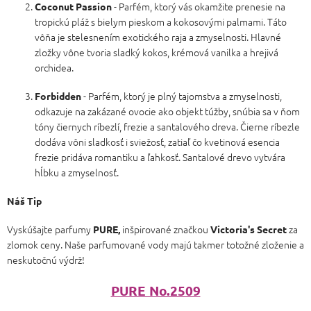
- Parfém, ktorý vás okamžite prenesie na
Coconut Passion
tropickú pláž s bielym pieskom a kokosovými palmami. Táto
vôňa je stelesnením exotického raja a zmyselnosti. Hlavné
zložky vône tvoria sladký kokos, krémová vanilka a hrejivá
orchidea.
- Parfém, ktorý je plný tajomstva a zmyselnosti,
Forbidden
odkazuje na zakázané ovocie ako objekt túžby, snúbia sa v ňom
tóny čiernych ríbezlí, frezie a santalového dreva. Čierne ríbezle
dodáva vôni sladkosť i sviežosť, zatiaľ čo kvetinová esencia
frezie pridáva romantiku a ľahkosť. Santalové drevo vytvára
hĺbku a zmyselnosť.
Náš Tip
Vyskúšajte parfumy
inšpirované značkou
za
PURE,
Victoria's Secret
zlomok ceny. Naše parfumované vody majú takmer totožné zloženie a
neskutočnú výdrž!
PURE No.2509