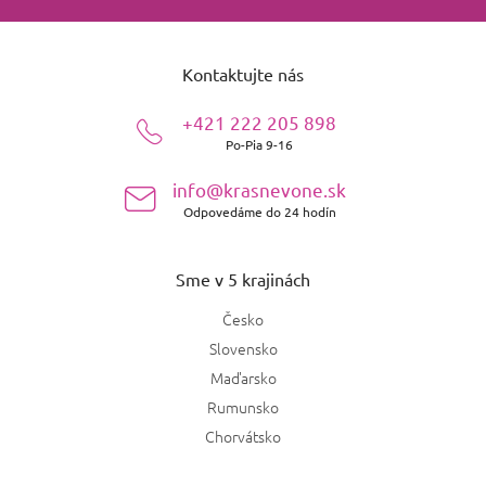
Z
á
Kontaktujte nás
p
ä
+421 222 205 898
t
Po-Pia 9-16
i
e
info@krasnevone.sk
Odpovedáme do 24 hodín
Sme v 5 krajinách
Česko
Slovensko
Maďarsko
Rumunsko
Chorvátsko