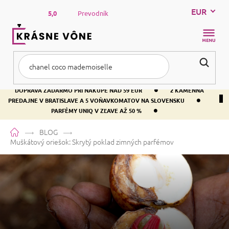
Prejsť
EUR
na
5,0
Prevodník
obsah
NÁKUP
KOŠÍK
•
DOPRAVA ZADARMO PRI NÁKUPE NAD 59 EUR
2 KAMENNÁ
•
PREDAJNE V BRATISLAVE A 5 VOŇAVKOMATOV NA SLOVENSKU
•
PARFÉMY UNIQ V ZĽAVE AŽ 50 %
Domov
BLOG
Muškátový oriešok: Skrytý poklad zimných parfémov