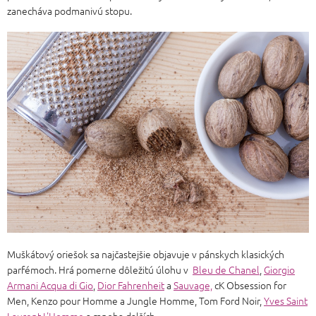
zanecháva podmanivú stopu.
Muškátový oriešok sa najčastejšie objavuje v pánskych klasických
parfémoch. Hrá pomerne dôležitú úlohu v
Bleu de Chanel
,
Giorgio
Armani Acqua di Gio
,
Dior Fahrenheit
a
Sauvage,
cK Obsession for
Men, Kenzo pour Homme a Jungle Homme, Tom Ford Noir,
Yves Saint