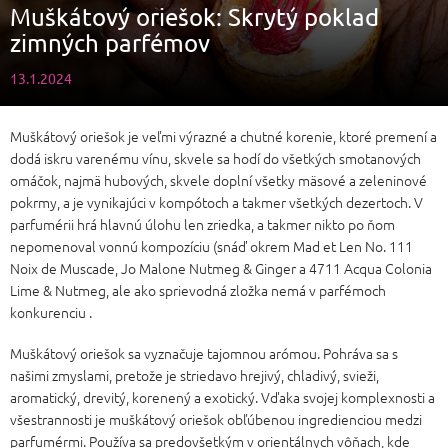
Muškátový oriešok: Skrytý poklad
zimných parfémov
13.1.2024
Muškátový oriešok je veľmi výrazné a chutné korenie, ktoré premení a
dodá iskru varenému vínu, skvele sa hodí do všetkých smotanových
omáčok, najmä hubových, skvele doplní všetky mäsové a zeleninové
pokrmy, a je vynikajúci v kompótoch a takmer všetkých dezertoch. V
parfumérii hrá hlavnú úlohu len zriedka, a takmer nikto po ňom
nepomenoval vonnú kompozíciu (snáď okrem Mad et Len No. 111
Noix de Muscade, Jo Malone Nutmeg & Ginger a 4711 Acqua Colonia
Lime & Nutmeg, ale ako sprievodná zložka nemá v parfémoch
konkurenciu .
Muškátový oriešok sa vyznačuje tajomnou arómou. Pohráva sa s
našimi zmyslami, pretože je striedavo hrejivý, chladivý, svieži,
aromatický, drevitý, korenený a exotický. Vďaka svojej komplexnosti a
všestrannosti je muškátový oriešok obľúbenou ingredienciou medzi
parfumérmi. Používa sa predovšetkým v orientálnych vôňach, kde