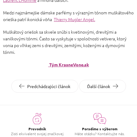
Laurent L'Homme
a mnoha dalších.
Medzi najznámejšie dámske parfémy s výrazným tónom muškátového
orieška patrí ikonická vôňa
Thierry Mugler Angel.
Muškátový oriešok sa skvele snúbi s kvetinovými, drevitými a
vanilkovými tónmi. Často sa vyskytuje v spoločnosti vetivera, ktorý
vonia po vlhkej zemi s drevitými, zemitými, koženými a dymovými
tónmi.
Tým KrasneVone.sk
Predchádzajúci článok
Ďalší článok
Prevodník
Poradíme s výberom
Zisti ekvivalent svojej značkovej
Máte otázku? Kontaktujte nás.