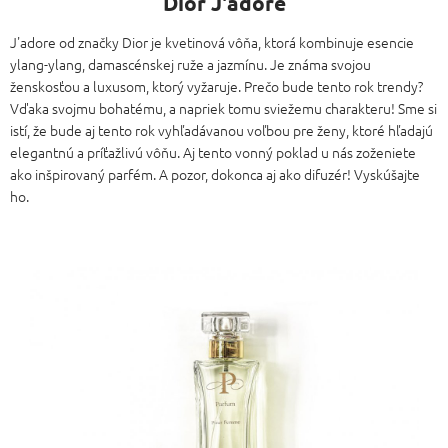
Dior J'adore
J'adore od značky Dior je kvetinová vôňa, ktorá kombinuje esencie
ylang-ylang, damascénskej ruže a jazmínu. Je známa svojou
ženskosťou a luxusom, ktorý vyžaruje. Prečo bude tento rok trendy?
Vďaka svojmu bohatému, a napriek tomu sviežemu charakteru! Sme si
istí, že bude aj tento rok vyhľadávanou voľbou pre ženy, ktoré hľadajú
elegantnú a príťažlivú vôňu. Aj tento vonný poklad u nás zoženiete
ako inšpirovaný parfém. A pozor, dokonca aj ako difuzér! Vyskúšajte
ho.