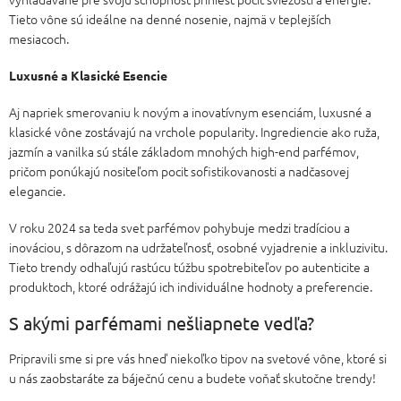
Tieto vône sú ideálne na denné nosenie, najmä v teplejších
mesiacoch.
Luxusné a Klasické Esencie
Aj napriek smerovaniu k novým a inovatívnym esenciám, luxusné a
klasické vône zostávajú na vrchole popularity. Ingrediencie ako ruža,
jazmín a vanilka sú stále základom mnohých high-end parfémov,
pričom ponúkajú nositeľom pocit sofistikovanosti a nadčasovej
elegancie.
V roku 2024 sa teda svet parfémov pohybuje medzi tradíciou a
inováciou, s dôrazom na udržateľnosť, osobné vyjadrenie a inkluzivitu.
Tieto trendy odhaľujú rastúcu túžbu spotrebiteľov po autenticite a
produktoch, ktoré odrážajú ich individuálne hodnoty a preferencie.
S akými parfémami nešliapnete vedľa?
Pripravili sme si pre vás hneď niekoľko tipov na svetové vône, ktoré si
u nás zaobstaráte za báječnú cenu a budete voňať skutočne trendy!