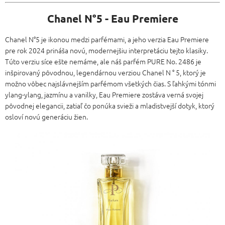
Chanel N°5 - Eau Premiere
Chanel N°5 je ikonou medzi parfémami, a jeho verzia Eau Premiere
pre rok 2024 prináša novú, modernejšiu interpretáciu tejto klasiky.
Túto verziu síce ešte nemáme, ale náš parfém PURE No. 2486 je
inšpirovaný pôvodnou, legendárnou verziou Chanel N ° 5, ktorý je
možno vôbec najslávnejším parfémom všetkých čias. S ľahkými tónmi
ylang-ylang, jazmínu a vanilky, Eau Premiere zostáva verná svojej
pôvodnej elegancii, zatiaľ čo ponúka svieži a mladistvejší dotyk, ktorý
osloví novú generáciu žien.