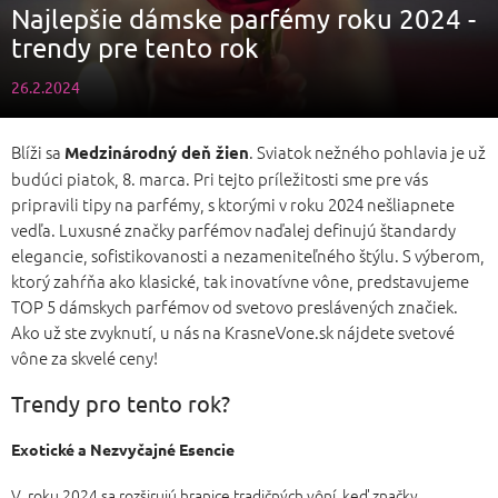
Najlepšie dámske parfémy roku 2024 -
trendy pre tento rok
26.2.2024
Blíži sa
. Sviatok nežného pohlavia je už
Medzinárodný deň žien
budúci piatok, 8. marca. Pri tejto príležitosti sme pre vás
pripravili tipy na parfémy, s ktorými v roku 2024 nešliapnete
vedľa. Luxusné značky parfémov naďalej definujú štandardy
elegancie, sofistikovanosti a nezameniteľného štýlu. S výberom,
ktorý zahŕňa ako klasické, tak inovatívne vône, predstavujeme
TOP 5 dámskych parfémov od svetovo preslávených značiek.
Ako už ste zvyknutí, u nás na KrasneVone.sk nájdete svetové
vône za skvelé ceny!
Trendy pro tento rok?
Exotické a Nezvyčajné Esencie
V roku 2024 sa rozširujú hranice tradičných vôní, keď značky