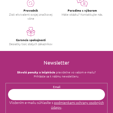
Prevodník
Poradíme s výberom
Zisti ekvivalent svojej značkovej
Máte otázku? Kontaktujte nás.
vône
Garancia spokojnosti
Desiatky tisíc stálych zákazníkov
Newsletter
Skvelé ponuky a inšpirácie
pravidelne vo vašom e‑mailu?
Prihláste sa k nášmu newsletteru.
Email
Vložením e-mailu súhlasíte s
podmienkami ochrany osobných
údajov
.