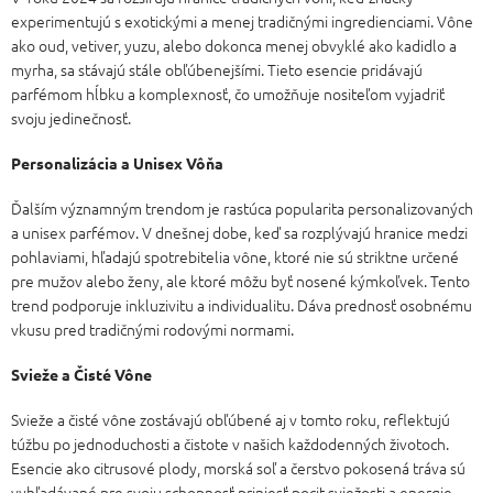
experimentujú s exotickými a menej tradičnými ingredienciami. Vône
ako oud, vetiver, yuzu, alebo dokonca menej obvyklé ako kadidlo a
myrha, sa stávajú stále obľúbenejšími. Tieto esencie pridávajú
parfémom hĺbku a komplexnosť, čo umožňuje nositeľom vyjadriť
svoju jedinečnosť.
Personalizácia a Unisex Vôňa
Ďalším významným trendom je rastúca popularita personalizovaných
a unisex parfémov. V dnešnej dobe, keď sa rozplývajú hranice medzi
pohlaviami, hľadajú spotrebitelia vône, ktoré nie sú striktne určené
pre mužov alebo ženy, ale ktoré môžu byť nosené kýmkoľvek. Tento
trend podporuje inkluzivitu a individualitu. Dáva prednosť osobnému
vkusu pred tradičnými rodovými normami.
Svieže a Čisté Vône
Svieže a čisté vône zostávajú obľúbené aj v tomto roku, reflektujú
túžbu po jednoduchosti a čistote v našich každodenných životoch.
Esencie ako citrusové plody, morská soľ a čerstvo pokosená tráva sú
vyhľadávané pre svoju schopnosť priniesť pocit sviežosti a energie.