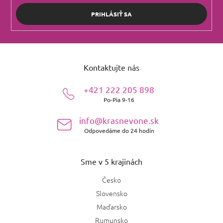
PRIHLÁSIŤ SA
Z
á
Kontaktujte nás
p
ä
+421 222 205 898
t
Po-Pia 9-16
i
e
info@krasnevone.sk
Odpovedáme do 24 hodín
Sme v 5 krajinách
Česko
Slovensko
Maďarsko
Rumunsko