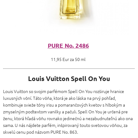
PURE No. 2486
11,95 Eur za 50 ml
Louis Vuitton Spell On You
Louis Vuitton so svojim parfémom Spell On You rozširuje hranice
luxusných vôní. Táto vôňa, ktorá je ako láska na prvý pohľad,
kombinuje svieže tóny irisu a pomarančových kvetov s hlbokým a
zmyselným podtextom vanilky a pačuli. Spell On You je určená pre
ženu, ktorá hľadá vôňu rovnako jedinečnú a nezabudnuteľnú ako ona
sama. U nás nájdete parfém, inšpirovaný touto svetovou vôňou, za
skvelú cenu pod názvom PURE No. 863.