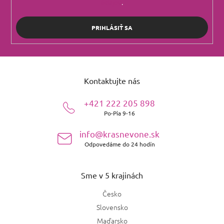
údajov
.
PRIHLÁSIŤ SA
Z
á
Kontaktujte nás
p
ä
+421 222 205 898
t
Po-Pia 9-16
i
e
info@krasnevone.sk
Odpovedáme do 24 hodín
Sme v 5 krajinách
Česko
Slovensko
Maďarsko