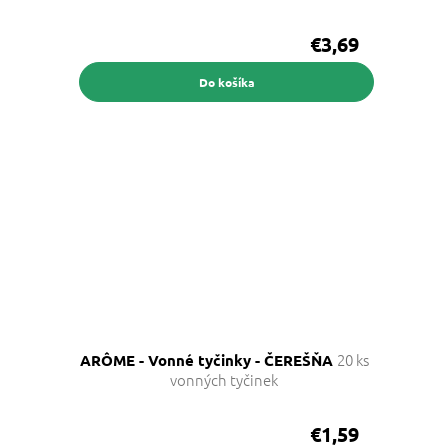
€3,69
Do košíka
20 ks
ARÔME - Vonné tyčinky - ČEREŠŇA
vonných tyčinek
€1,59