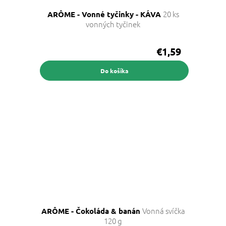
20 ks
ARÔME - Vonné tyčinky - KÁVA
vonných tyčinek
€1,59
Do košíka
Vonná svíčka
ARÔME - Čokoláda & banán
120 g