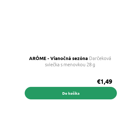
Darčeková
ARÔME - Vianočná sezóna
sviečka s menovkou 28 g
€1,49
Do košíka