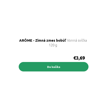
Vonná svíčka
ARÔME - Zimná zmes bobúľ
120 g
€3,69
Do košíka