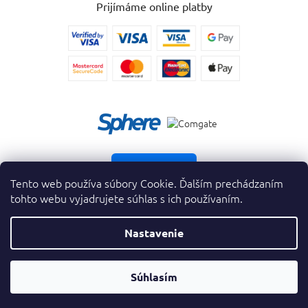
Prijímáme online platby
Vrátiť tovar
Tento web používa súbory Cookie. Ďalším prechádzaním
tohto webu vyjadrujete súhlas s ich používaním.
Nastavenie
Copyright 2026
. Všetky práva vyhradené.
krasnevone.sk
Prevodník
OTVORIŤ
Súhlasím
Vytvoril Shoptet Premium
&
Parfumov
FILTER