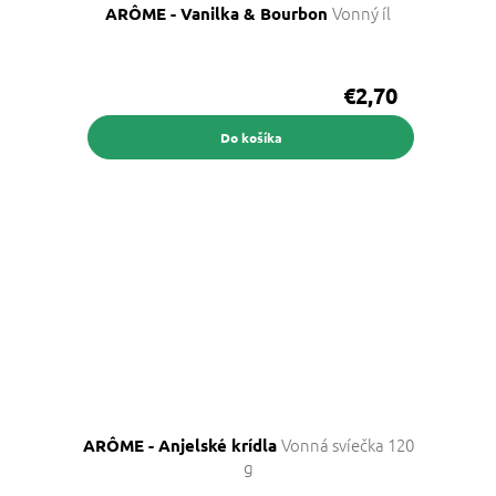
Vonný íl
ARÔME - Vanilka & Bourbon
€2,70
Do košíka
Vonná svíečka 120
ARÔME - Anjelské krídla
g