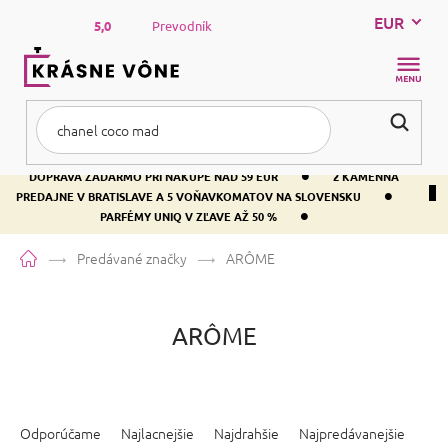
Prejsť
EUR
na
5,0
Prevodník
obsah
NÁKUP
KOŠÍK
•
DOPRAVA ZADARMO PRI NÁKUPE NAD 59 EUR
2 KAMENNÁ
•
PREDAJNE V BRATISLAVE A 5 VOŇAVKOMATOV NA SLOVENSKU
•
PARFÉMY UNIQ V ZĽAVE AŽ 50 %
Domov
Predávané značky
ARÔME
ARÔME
R
a
Odporúčame
Najlacnejšie
Najdrahšie
Najpredávanejšie