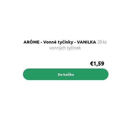
20 ks
ARÔME - Vonné tyčinky - VANILKA
vonných tyčinek
€1,59
Do košíka