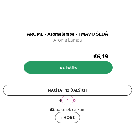
ARÔME - Aromalampa - TMAVO ŠEDÁ
Aroma Lampa
€6,19
Do košíka
NAČÍTAŤ 12 ĎALŠÍCH
S
2
1
t
O
r
položiek celkom
32
v
á
l
HORE
n
á
k
d
o
a
v