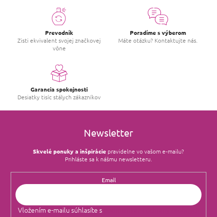
c
a
i
n
i
e
e
p
Prevodník
Poradíme s výberom
r
Zisti ekvivalent svojej značkovej
Máte otázku? Kontaktujte nás.
vône
v
k
y
v
ý
Garancia spokojnosti
p
Desiatky tisíc stálych zákazníkov
i
s
u
Newsletter
Skvelé ponuky a inšpirácie
pravidelne vo vašom e‑mailu?
Prihláste sa k nášmu newsletteru.
Email
Vložením e-mailu súhlasíte s
podmienkami ochrany osobných