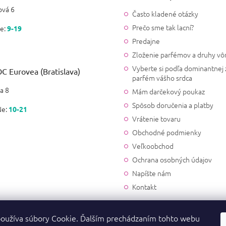
vá 6
Často kladené otázky
Prečo sme tak lacní?
e:
9-19
Predajne
Zloženie parfémov a druhy vô
Vyberte si podľa dominantnej 
C Eurovea (Bratislava)
parfém vášho srdca
a 8
Mám darčekový poukaz
Spôsob doručenia a platby
Ne:
10-21
Vrátenie tovaru
Obchodné podmienky
Veľkoobchod
Ochrana osobných údajov
Napíšte nám
Kontakt
oužíva súbory Cookie. Ďalším prechádzaním tohto webu