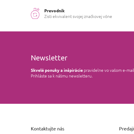
Prevodník
Zisti ekvivalent svojej značkovej vône
Newsletter
pravidelne vo vašom e‑mai
Skvelé ponuky a inšpirácie
Prihláste sa k nášmu newsletteru.
Z
á
p
ä
Kontaktujte nás
Predajň
t