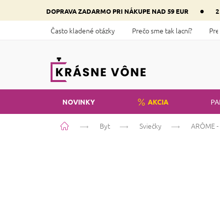
Prejsť
•
DOPRAVA ZADARMO PRI NÁKUPE NAD 59 EUR
2
na
obsah
Často kladené otázky
Prečo sme tak lacní?
Pre
NOVINKY
AKCIA
PA
Domov
Byt
Sviečky
ARÔME - S