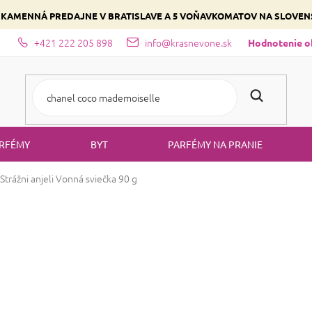
 KAMENNÁ PREDAJNE V BRATISLAVE A 5 VOŇAVKOMATOV NA SLOVE
+421 222 205 898
info@krasnevone.sk
dajne
Zloženie parfémov a druhy vôní
Vyberte si podľa domina
Hodnotenie 
RFÉMY
BYT
PARFÉMY NA PRANIE
trážni anjeli
Vonná sviečka 90 g
ARÔME - Strážni
Priemerné
Neohodnotené
NOVINKA
hodnotenie
produktu
Anjelsky lahodná ese
je
0,0