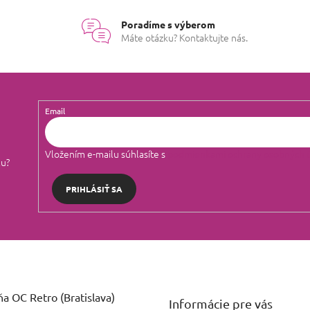
Poradíme s výberom
Máte otázku? Kontaktujte nás.
Email
Vložením e-mailu súhlasíte s
podmienkami ochrany osobných 
lu?
PRIHLÁSIŤ SA
a OC Retro (Bratislava)
Informácie pre vás