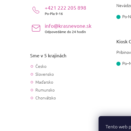
i
Nevädzo
+421 222 205 898
e
Po-Pia 9-16
Po-N
info@krasnevone.sk
Odpovedáme do 24 hodín
Kiosk O
Pribinov
Sme v 5 krajinách
Po–
Česko
Slovensko
Maďarsko
Rumunsko
Chorvátsko
Tento web p