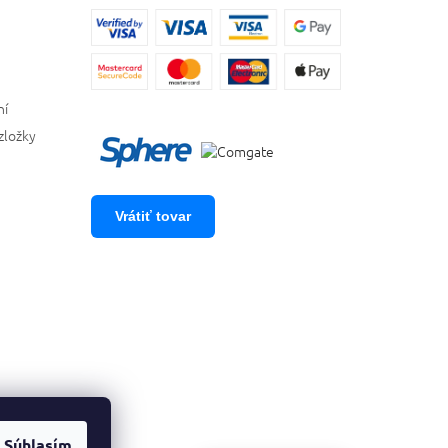
ní
zložky
Vrátiť tovar
Súhlasím