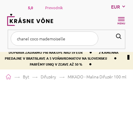
Prejsť
EUR
na
5,0
Prevodník
obsah
NÁKUP
KOŠÍK
•
DOPRAVA ZADARMO PRI NÁKUPE NAD 59 EUR
2 KAMENNÁ
•
PREDAJNE V BRATISLAVE A 5 VOŇAVKOMATOV NA SLOVENSKU
•
PARFÉMY UNIQ V ZĽAVE AŽ 50 %
Domov
Byt
Difuzéry
MIKADO - Malina
Difuzér 100 ml
MIKADO - Malina
Difuzér 100 ml
Priemerné
Neohodnotené
Podrobnosti hodnotenia
Značka:
Mikado
hodnotenie
produktu
je
0,0