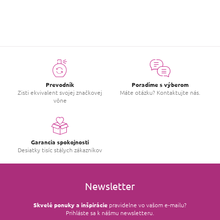
Prevodník
Poradíme s výberom
Zisti ekvivalent svojej značkovej
Máte otázku? Kontaktujte nás.
vône
Garancia spokojnosti
Desiatky tisíc stálych zákazníkov
Newsletter
Skvelé ponuky a inšpirácie
pravidelne vo vašom e‑mailu?
Prihláste sa k nášmu newsletteru.