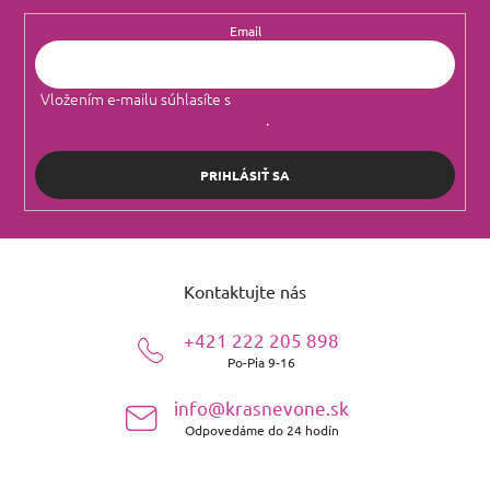
Email
Vložením e-mailu súhlasíte s
podmienkami ochrany osobných
údajov
.
PRIHLÁSIŤ SA
Z
á
Kontaktujte nás
p
ä
+421 222 205 898
t
Po-Pia 9-16
i
e
info@krasnevone.sk
Odpovedáme do 24 hodín