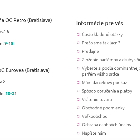
a OC Retro (Bratislava)
Informácie pre vás
vá 6
Často kladené otázky
Prečo sme tak lacní?
e:
9-19
Predajne
Zloženie parfémov a druhy vô
Vyberte si podľa dominantnej 
C Eurovea (Bratislava)
parfém vášho srdca
a 8
Mám darčekový poukaz
Spôsob doručenia a platby
Ne:
10-21
Vrátenie tovaru
Obchodné podmienky
Veľkoobchod
Ochrana osobných údajov
Napíšte nám