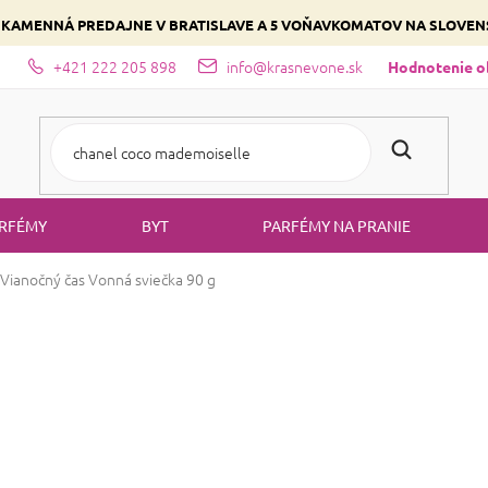
 KAMENNÁ PREDAJNE V BRATISLAVE A 5 VOŇAVKOMATOV NA SLOVE
+421 222 205 898
info@krasnevone.sk
dajne
Zloženie parfémov a druhy vôní
Vyberte si podľa domina
Hodnotenie 
RFÉMY
BYT
PARFÉMY NA PRANIE
Vianočný čas
Vonná sviečka 90 g
ARÔME - Vianoč
Priemerné
Neohodnotené
Podrobnosti ho
hodnotenie
produktu
Vianočný čas – sladká vô
je
0,0