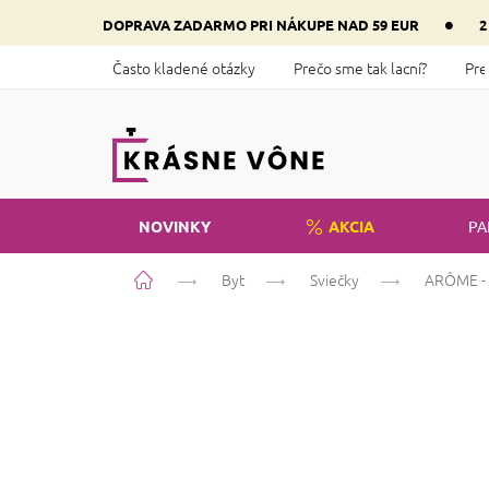
Prejsť
•
DOPRAVA ZADARMO PRI NÁKUPE NAD 59 EUR
2
na
obsah
Často kladené otázky
Prečo sme tak lacní?
Pre
NOVINKY
AKCIA
PA
Domov
Byt
Sviečky
ARÔME - 