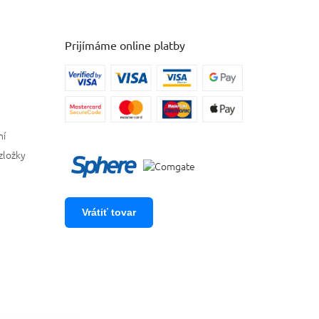
Prijímáme online platby
ní
zložky
Vrátiť tovar