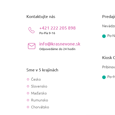
á
p
ä
Kontaktujte nás
Predajň
t
i
Nevädzo
+421 222 205 898
e
Po-Pia 9-16
Po-N
info@krasnevone.sk
Odpovedáme do 24 hodín
Kiosk O
Pribinov
Sme v 5 krajinách
Po–
Česko
Slovensko
Maďarsko
Rumunsko
Chorvátsko