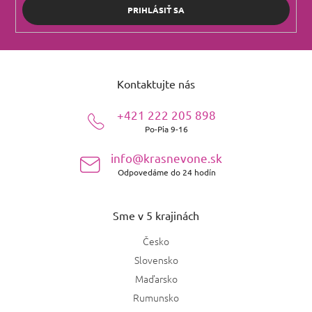
PRIHLÁSIŤ SA
Z
á
Kontaktujte nás
p
ä
+421 222 205 898
t
Po-Pia 9-16
i
e
info@krasnevone.sk
Odpovedáme do 24 hodín
Sme v 5 krajinách
Česko
Slovensko
Maďarsko
Rumunsko