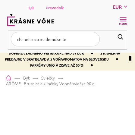
Prejsť
EUR
na
5,0
Prevodník
obsah
NÁKUP
KOŠÍK
•
DOPRAVA ZADARMO PRI NÁKUPE NAD 59 EUR
2 KAMENNÁ
•
PREDAJNE V BRATISLAVE A 5 VOŇAVKOMATOV NA SLOVENSKU
•
PARFÉMY UNIQ V ZĽAVE AŽ 50 %
Domov
Byt
Sviečky
ARÔME - Brusnica a klinčeky
Vonná sviečka 90 g
ARÔME - Brusnica a klinčeky
Vonná sviečka 90 g
Priemerné
Neohodnotené
Podrobnosti hodnotenia
Značka:
ARÔME
hodnotenie
produktu