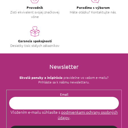
Prevodník
Poradíme s výberom
Zisti ekvivalent svojej značkovej
Máte otázku? Kontaktujte nás.
vône
Garancia spokojnosti
Desiatky tisíc stálych zákazníkov
Newsletter
Skvelé ponuky a inšpirácie
pravidelne vo vašom e‑mailu?
Prihláste sa k nášmu newsletteru.
Email
Vložením e-mailu súhlasíte s
podmienkami ochrany osobných
údajov
.