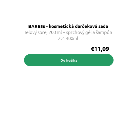
BARBIE - kosmetická darčeková sada
Telový sprej 200 ml + sprchový gél a šampón
2v1 400ml
€11,09
Do košíka