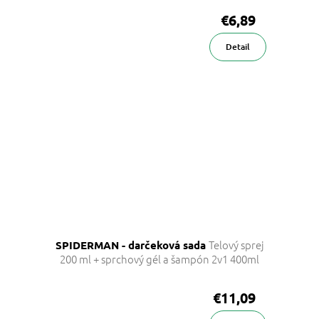
€6,89
Detail
Telový sprej
SPIDERMAN - darčeková sada
200 ml + sprchový gél a šampón 2v1 400ml
€11,09