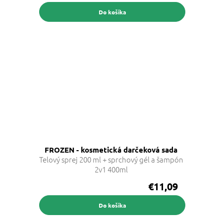
Do košíka
FROZEN - kosmetická darčeková sada
Telový sprej 200 ml + sprchový gél a šampón
2v1 400ml
€11,09
Do košíka