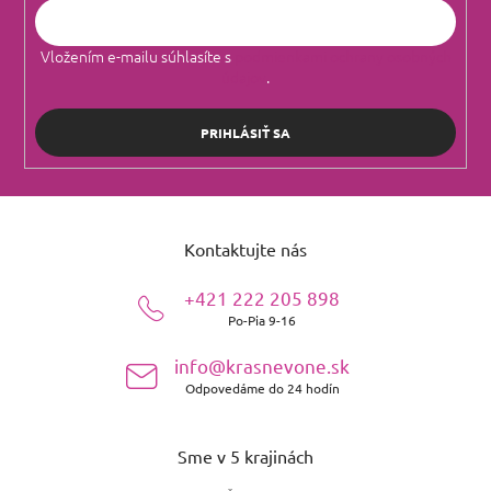
Vložením e-mailu súhlasíte s
podmienkami ochrany osobných
údajov
.
PRIHLÁSIŤ SA
Z
á
Kontaktujte nás
p
ä
+421 222 205 898
t
Po-Pia 9-16
i
e
info@krasnevone.sk
Odpovedáme do 24 hodín
Sme v 5 krajinách