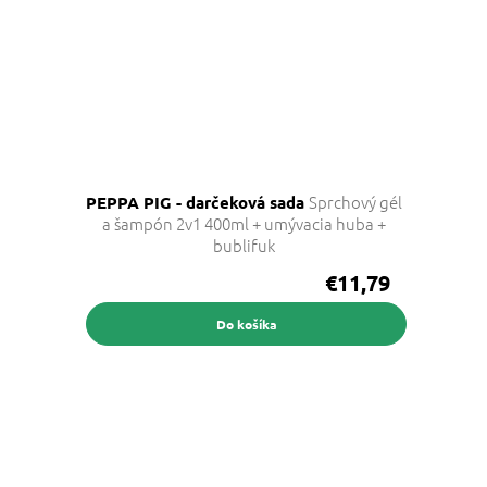
Sprchový gél
PEPPA PIG - darčeková sada
a šampón 2v1 400ml + umývacia huba +
bublifuk
€11,79
Do košíka