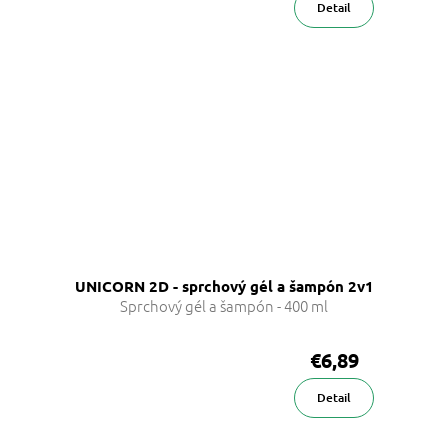
Detail
UNICORN 2D - sprchový gél a šampón 2v1
Sprchový gél a šampón - 400 ml
€6,89
Detail