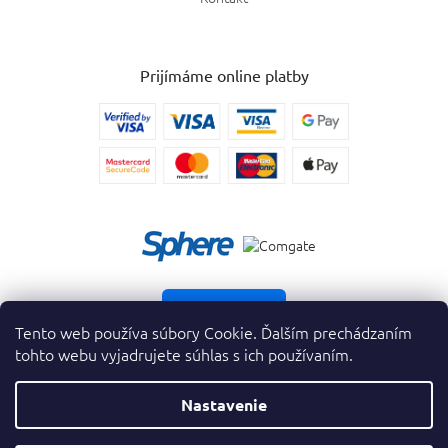
Prijímáme online platby
Vrátiť tovar
Tento web používa súbory Cookie. Ďalším prechádzaním
tohto webu vyjadrujete súhlas s ich používaním.
Nastavenie
Copyright 2026
. Všetky práva vyhradené.
krasnevone.sk