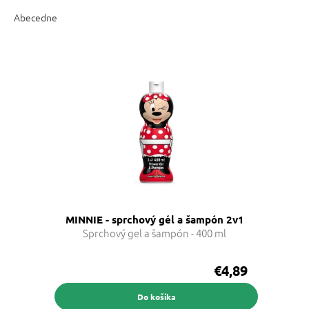
d
e
Abecedne
n
i
V
e
ý
p
p
r
i
o
s
d
p
u
r
k
o
t
d
o
u
v
k
MINNIE - sprchový gél a šampón 2v1
t
Sprchový gel a šampón - 400 ml
o
v
€4,89
Do košíka