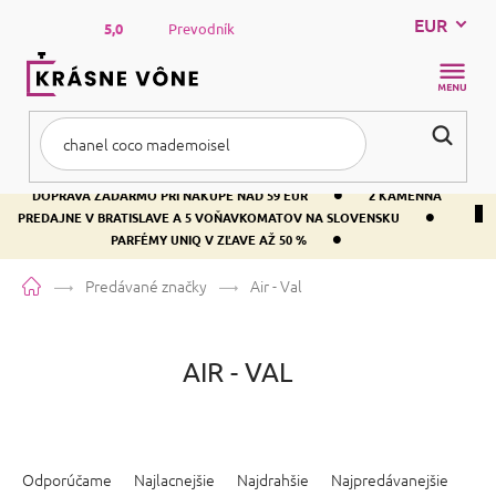
Prejsť
EUR
na
5,0
Prevodník
obsah
NÁKUP
KOŠÍK
•
DOPRAVA ZADARMO PRI NÁKUPE NAD 59 EUR
2 KAMENNÁ
•
PREDAJNE V BRATISLAVE A 5 VOŇAVKOMATOV NA SLOVENSKU
•
PARFÉMY UNIQ V ZĽAVE AŽ 50 %
Domov
Predávané značky
Air - Val
AIR - VAL
R
a
Odporúčame
Najlacnejšie
Najdrahšie
Najpredávanejšie