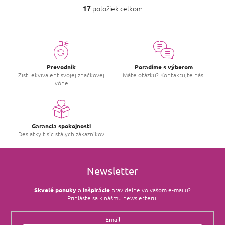
položiek celkom
17
O
v
l
á
d
a
c
Prevodník
Poradíme s výberom
i
Zisti ekvivalent svojej značkovej
Máte otázku? Kontaktujte nás.
vône
e
p
r
v
k
Garancia spokojnosti
y
Desiatky tisíc stálych zákazníkov
v
ý
p
i
Newsletter
s
u
Skvelé ponuky a inšpirácie
pravidelne vo vašom e‑mailu?
Prihláste sa k nášmu newsletteru.
Email