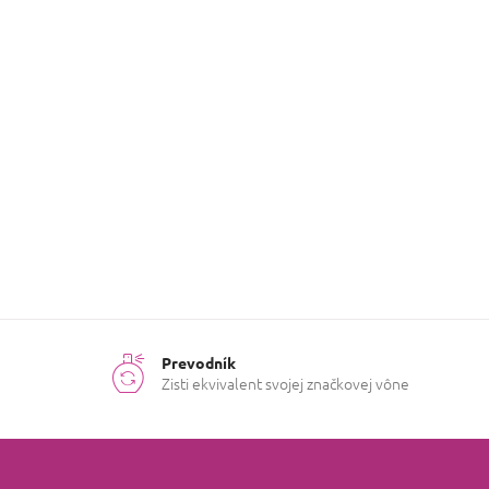
Kategória
:
Šampóny
Hmotnosť
:
0.45 kg
8411114
EAN
:
084725
Pohlavie
:
Deti
Účinky na
Čistenie
pokožku
:
Prevodník
Zisti ekvivalent svojej značkovej vône