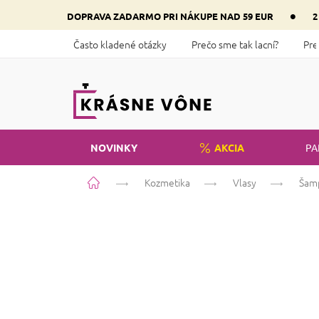
Prejsť
•
DOPRAVA ZADARMO PRI NÁKUPE NAD 59 EUR
2
na
obsah
Často kladené otázky
Prečo sme tak lacní?
Pre
NOVINKY
AKCIA
PA
Domov
Kozmetika
Vlasy
Šam