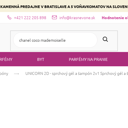
 KAMENNÁ PREDAJNE V BRATISLAVE A 5 VOŇAVKOMATOV NA SLOVE
+421 222 205 898
info@krasnevone.sk
dajne
Zloženie parfémov a druhy vôní
Vyberte si podľa domina
Hodnotenie 
RFÉMY
BYT
PARFÉMY NA PRANIE
póny
UNICORN 2D - sprchový gél a šampón 2v1
Sprchový gél a 
UNICORN 2D - s
Sprchový gél a 
Priemerné
Neohodnotené
Podrobnosti ho
hodnotenie
produktu
Doprajte svojmu malému r