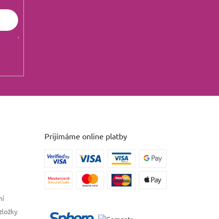
údajov
.
Prijímáme online platby
ní
zložky