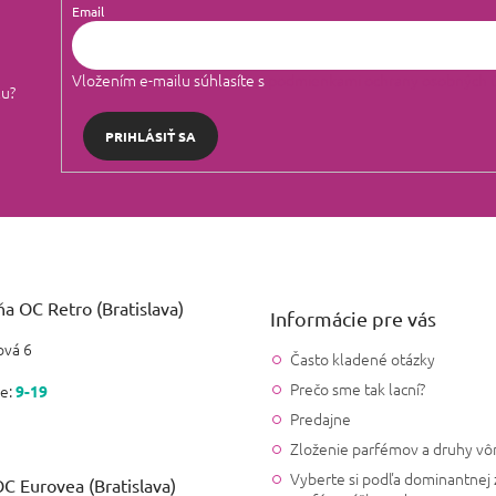
Email
Vložením e-mailu súhlasíte s
podmienkami ochrany osobných 
lu?
PRIHLÁSIŤ SA
a OC Retro (Bratislava)
Informácie pre vás
vá 6
Často kladené otázky
Prečo sme tak lacní?
e:
9-19
Predajne
Zloženie parfémov a druhy vô
Vyberte si podľa dominantnej 
C Eurovea (Bratislava)