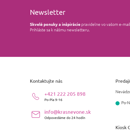
Newsletter
pravidelne vo vašom e‑mai
Skvelé ponuky a inšpirácie
Prihláste sa k nášmu newsletteru.
Z
á
p
ä
Kontaktujte nás
Predajň
t
i
Nevädzo
+421 222 205 898
e
Po-Pia 9-16
Po-N
info@krasnevone.sk
Odpovedáme do 24 hodín
Kiosk O