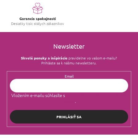
Garancia spokojnosti
Desiatky tisíc stálych zákazníkov
Newsletter
Skvelé ponuky a inšpirácie
pravidelne vo vašom e‑mailu?
Prihláste sa k nášmu newsletteru.
Email
Vložením e-mailu súhlasíte s
podmienkami ochrany osobných
údajov
.
PRIHLÁSIŤ SA
Z