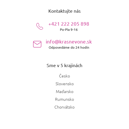
á
Kontaktujte nás
p
ä
+421 222 205 898
t
Po-Pia 9-16
i
e
info@krasnevone.sk
Odpovedáme do 24 hodín
Sme v 5 krajinách
Česko
Slovensko
Maďarsko
Rumunsko
Chorvátsko