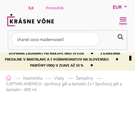
Prejsť
EUR
na
5,0
Prevodník
obsah
NÁKUP
KOŠÍK
•
DOPRAVA ZADARMO PRI NÁKUPE NAD 59 EUR
2 KAMENNÁ
•
PREDAJNE V BRATISLAVE A 5 VOŇAVKOMATOV NA SLOVENSKU
•
PARFÉMY UNIQ V ZĽAVE AŽ 50 %
Domov
Kozmetika
Vlasy
Šampóny
CAPTAIN AMERICA - sprchový gél a šampón 2v1
Sprchový gél a
šampón - 400 ml
CAPTAIN AMERICA - sprchový gél
a šampón 2v1
Sprchový gél a
šampón - 400 ml