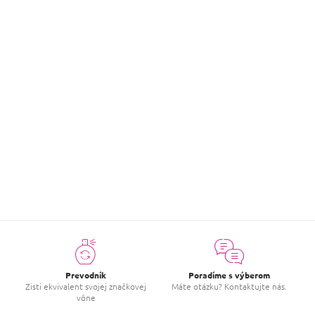
EAN
:
8411114097206
Hodnotenie tovaru
Buďte prvý, kto napíše príspevok k tejto položke.
PRIDAŤ HODNOTENIE
Prevodník
Poradíme s výberom
Zisti ekvivalent svojej značkovej
Máte otázku? Kontaktujte nás.
vône