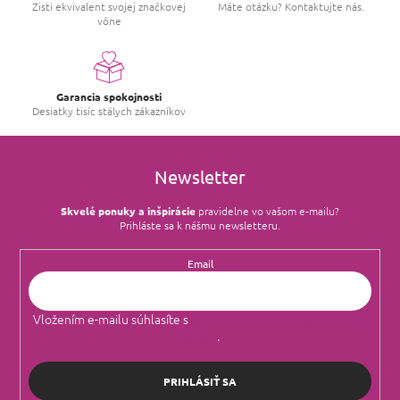
i
Zisti ekvivalent svojej značkovej
Máte otázku? Kontaktujte nás.
vône
e
p
r
v
k
Garancia spokojnosti
y
Desiatky tisíc stálych zákazníkov
v
ý
p
i
Newsletter
s
u
Skvelé ponuky a inšpirácie
pravidelne vo vašom e‑mailu?
Prihláste sa k nášmu newsletteru.
Email
Vložením e-mailu súhlasíte s
podmienkami ochrany osobných
údajov
.
PRIHLÁSIŤ SA