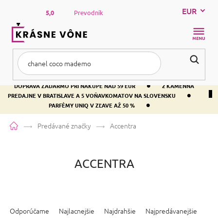
Prejsť
EUR
na
5,0
Prevodník
obsah
NÁKUP
KOŠÍK
•
DOPRAVA ZADARMO PRI NÁKUPE NAD 59 EUR
2 KAMENNÁ
•
PREDAJNE V BRATISLAVE A 5 VOŇAVKOMATOV NA SLOVENSKU
•
PARFÉMY UNIQ V ZĽAVE AŽ 50 %
Domov
Predávané značky
Accentra
ACCENTRA
R
a
Odporúčame
Najlacnejšie
Najdrahšie
Najpredávanejšie