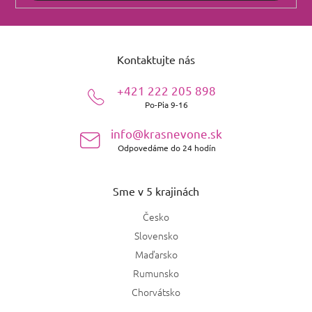
Z
á
Kontaktujte nás
p
ä
+421 222 205 898
t
Po-Pia 9-16
i
e
info@krasnevone.sk
Odpovedáme do 24 hodín
Sme v 5 krajinách
Česko
Slovensko
Maďarsko
Rumunsko
Chorvátsko