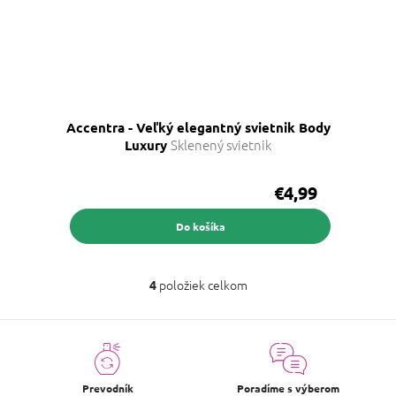
Accentra - Veľký elegantný svietnik Body
Sklenený svietnik
Luxury
€4,99
Do košíka
položiek celkom
4
O
v
l
á
d
a
c
Prevodník
Poradíme s výberom