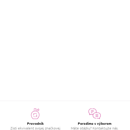
Kategória
:
Sprchové gely
Hodnotenie tovaru
Buďte prvý, kto napíše príspevok k tejto položke.
PRIDAŤ HODNOTENIE
Prevodník
Poradíme s výberom
Zisti ekvivalent svojej značkovej
Máte otázku? Kontaktujte nás.