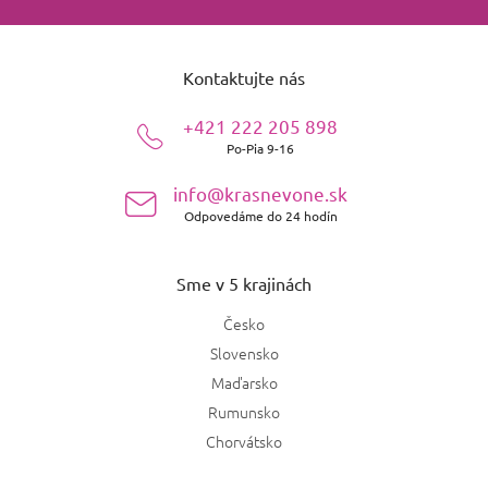
Z
á
Kontaktujte nás
p
ä
+421 222 205 898
t
Po-Pia 9-16
i
e
info@krasnevone.sk
Odpovedáme do 24 hodín
Sme v 5 krajinách
Česko
Slovensko
Maďarsko
Rumunsko
Chorvátsko