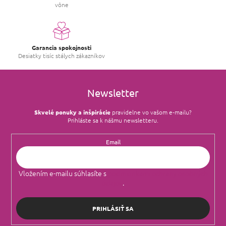
vône
Garancia spokojnosti
Desiatky tisíc stálych zákazníkov
Newsletter
Skvelé ponuky a inšpirácie
pravidelne vo vašom e‑mailu?
Prihláste sa k nášmu newsletteru.
Email
Vložením e-mailu súhlasíte s
podmienkami ochrany osobných
údajov
.
PRIHLÁSIŤ SA