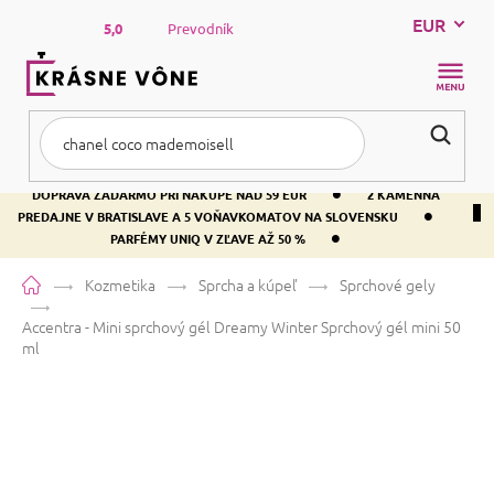
Prejsť
EUR
na
5,0
Prevodník
obsah
NÁKUP
KOŠÍK
•
DOPRAVA ZADARMO PRI NÁKUPE NAD 59 EUR
2 KAMENNÁ
•
PREDAJNE V BRATISLAVE A 5 VOŇAVKOMATOV NA SLOVENSKU
•
PARFÉMY UNIQ V ZĽAVE AŽ 50 %
Domov
Kozmetika
Sprcha a kúpeľ
Sprchové gely
Accentra - Mini sprchový gél Dreamy Winter
Sprchový gél mini 50
ml
Accentra - Mini sprchový gél
Dreamy Winter
Sprchový gél mini
50 ml