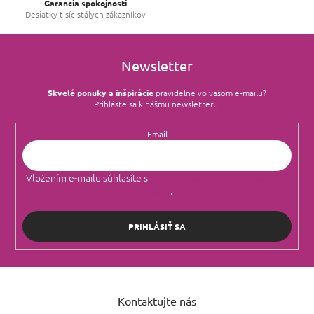
Garancia spokojnosti
Desiatky tisíc stálych zákazníkov
Newsletter
Skvelé ponuky a inšpirácie
pravidelne vo vašom e‑mailu?
Prihláste sa k nášmu newsletteru.
Email
Vložením e-mailu súhlasíte s
podmienkami ochrany osobných
údajov
.
PRIHLÁSIŤ SA
Z
á
Kontaktujte nás
p