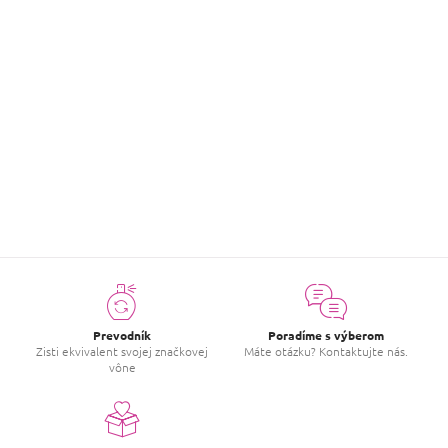
Hodnotenie tovaru
Buďte prvý, kto napíše príspevok k tejto položke.
PRIDAŤ HODNOTENIE
Prevodník
Poradíme s výberom
Zisti ekvivalent svojej značkovej
Máte otázku? Kontaktujte nás.
vône