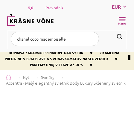
Prejsť
EUR
na
5,0
Prevodník
obsah
NÁKUP
KOŠÍK
•
DOPRAVA ZADARMO PRI NÁKUPE NAD 59 EUR
2 KAMENNÁ
•
PREDAJNE V BRATISLAVE A 5 VOŇAVKOMATOV NA SLOVENSKU
•
PARFÉMY UNIQ V ZĽAVE AŽ 50 %
Domov
Byt
Sviečky
Accentra - Malý elegantný svietnik Body Luxury
Sklenený svietnik
Accentra - Malý elegantný
svietnik Body Luxury
Sklenený
svietnik
Priemerné
Neohodnotené
Podrobnosti hodnotenia
Značka:
Accentra