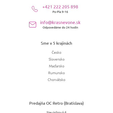
ä
+421 222 205 898
t
Po-Pia 9-16
i
e
info@krasnevone.sk
Odpovedáme do 24 hodín
Sme v 5 krajinách
Česko
Slovensko
Maďarsko
Rumunsko
Chorvátsko
Predajňa OC Retro (Bratislava)
Nevädzová 6