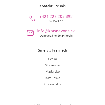
á
Moschino
0
Kadidlová
Kontaktujte nás
3
p
ä
Kilian
0
+421 222 205 898
Mošusová
t
2
Po-Pia 9-16
i
Creed
0
e
Balzamická
1
info@krasnevone.sk
Byredo
1
Odpovedáme do 24 hodín
Hrejivo koreňená
4
Rabbane
0
Sme v 5 krajinách
Sviežo koreňená
1
Giardini di Toscana
0
Česko
Gurmánska
3
Slovensko
Profumum Roma
0
Maďarsko
Chypre
1
Rumunsko
Sol de Janeiro
1
Chorvátsko
Vanilková
3
Korenitá
18