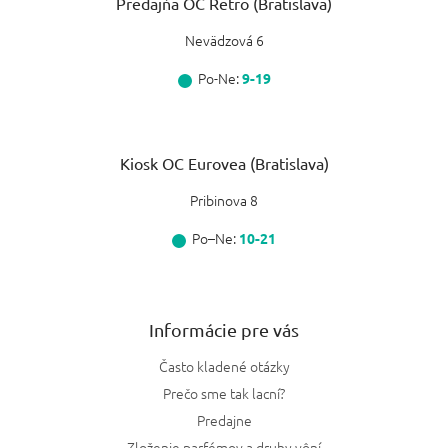
Predajňa OC Retro (Bratislava)
Jemne korenená
1
Nevädzová 6
Svieža
3
Po-Ne:
9-19
Orientální
1
Kvetinovo-ovocná
1
Kiosk OC Eurovea (Bratislava)
Orientálne-drevitá
Pribinova 8
1
Po–Ne:
10-21
Informácie pre vás
Často kladené otázky
Prečo sme tak lacní?
Predajne
Zloženie parfémov a druhy vôní