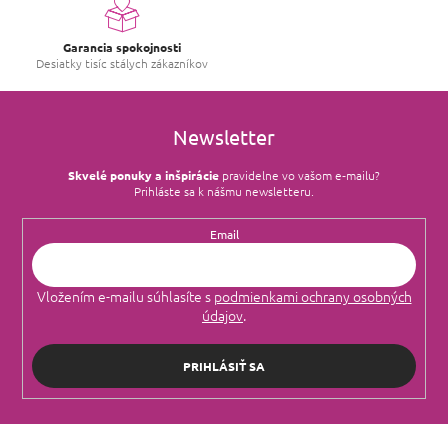
k
y
Abercrombie
2
v
Fougerová
17
Garancia spokojnosti
ý
Desiatky tisíc stálych zákazníkov
Rochas
p
0
Morská
14
i
s
Hermes
3
u
Newsletter
Ozonická
6
Adolfo Dominguez
0
Skvelé ponuky a inšpirácie
pravidelne vo vašom e‑mailu?
Zemitá
1
Prihláste sa k nášmu newsletteru.
Diptyque
0
Tropická
1
Email
Jo Malone
1
Živočíšna
3
Vložením e-mailu súhlasíte s
podmienkami ochrany osobných
David Beckham
0
údajov
.
Kožená
13
Loewe
0
PRIHLÁSIŤ SA
Aldehydová
2
Roja Dove
0
Bylinná
2
Z