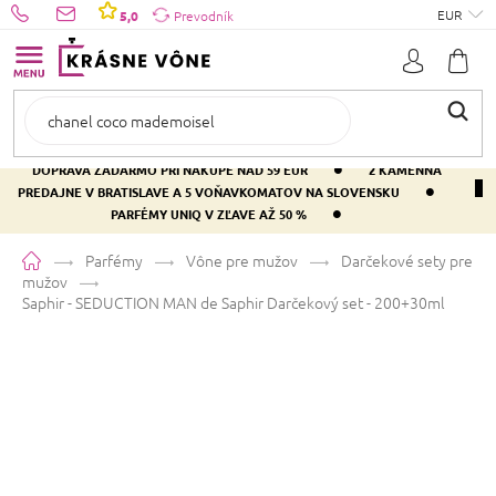
Prejsť
EUR
5,0
Prevodník
na
obsah
•
DOPRAVA ZADARMO PRI NÁKUPE NAD 59 EUR
2 KAMENNÁ
•
PREDAJNE V BRATISLAVE A 5 VOŇAVKOMATOV NA SLOVENSKU
•
PARFÉMY UNIQ V ZĽAVE AŽ 50 %
Domov
Parfémy
Vône pre mužov
Darčekové sety pre
mužov
Saphir - SEDUCTION MAN de Saphir
Darčekový set - 200+30ml
Saphir - SEDUCTION MAN de
Saphir
Darčekový set - 200+30ml
Priemerné
Neohodnotené
Podrobnosti hodnotenia
Značka:
SAPHIR
hodnotenie
produktu