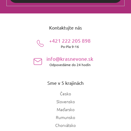
Z
á
Kontaktujte nás
p
ä
+421 222 205 898
t
Po-Pia 9-16
i
e
info@krasnevone.sk
Odpovedáme do 24 hodín
Sme v 5 krajinách
Česko
Slovensko
Maďarsko
Rumunsko
Chorvátsko