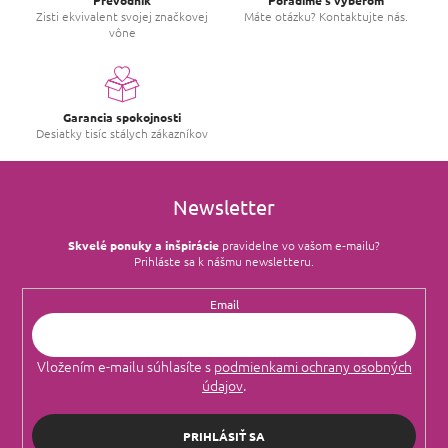
Zisti ekvivalent svojej značkovej
Máte otázku? Kontaktujte nás.
vône
Garancia spokojnosti
Desiatky tisíc stálych zákazníkov
Newsletter
Skvelé ponuky a inšpirácie
pravidelne vo vašom e‑mailu?
Prihláste sa k nášmu newsletteru.
Email
Vložením e-mailu súhlasíte s
podmienkami ochrany osobných
údajov
.
PRIHLÁSIŤ SA