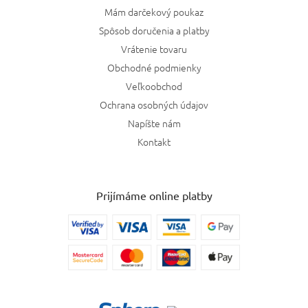
Moschino
2
Mám darčekový poukaz
Spôsob doručenia a platby
Jimmy Choo
1
Vrátenie tovaru
Obchodné podmienky
Kilian
3
Veľkoobchod
Creed
Ochrana osobných údajov
7
Napíšte nám
Montale
4
Kontakt
Lanvin
1
Prijímáme online platby
Byredo
2
Victoria's Secret Forbidden
1
Victoria's Secret
2
Montblanc
1