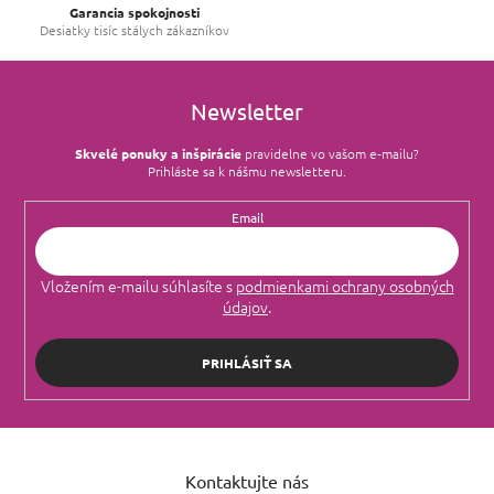
k
Lacoste
3
Garancia spokojnosti
y
Tropická
0
Desiatky tisíc stálych zákazníkov
v
ý
Burberry
4
Živočíšna
p
0
i
Newsletter
DKNY
5
s
Kožená
0
u
Skvelé ponuky a inšpirácie
pravidelne vo vašom e‑mailu?
Marc Jacobs
3
Prihláste sa k nášmu newsletteru.
Aldehydová
0
Davidoff
Email
1
Bylinná
0
Bvlgari
4
Vložením e-mailu súhlasíte s
podmienkami ochrany osobných
Mliečna
0
údajov
.
Lolita Lempicka
2
Kadidlová
0
PRIHLÁSIŤ SA
Tiffany
1
Mošusová
0
Escada
2
Z
Balzamická
0
á
Kontaktujte nás
Kenzo
p
3