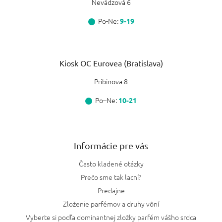
Nevädzová 6
Diptyque
2
Svieža
0
Po-Ne:
9-19
Jo Malone
3
Semišová
0
David Beckham
2
Kiosk OC Eurovea (Bratislava)
Jemná
0
Pribinova 8
Cartier
1
Mléčná
0
Po–Ne:
10-21
Narciso Rodriguez
7
Květinová
0
Loewe
6
Orientální
0
Informácie pre vás
Salvatore Ferragamo
1
Kvetinovo-ovocná
0
Často kladené otázky
Prečo sme tak lacní?
Amouage
3
Orientálne-drevitá
0
Predajne
Roja Dove
1
Zloženie parfémov a druhy vôní
Vyberte si podľa dominantnej zložky parfém vášho srdca