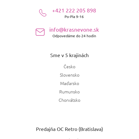
Hrejivo koreňená
0
ä
+421 222 205 898
t
Guerlain
5
Sviežo koreňená
Po-Pia 9-16
i
0
e
Abercrombie
2
info@krasnevone.sk
Krémová
0
Odpovedáme do 24 hodín
Rochas
3
Gurmánska
0
Sme v 5 krajinách
Jesus Del Pozo
2
Chypre
0
Česko
Hermes
3
Slovensko
Vanilková
0
Maďarsko
Issey Miyake
1
Korenistá
Rumunsko
0
Chorvátsko
Nino Cerruti
1
Korenitá
0
Adolfo Dominguez
1
Jemne korenená
0
Predajňa OC Retro (Bratislava)
Valentino
2
Hrejivo korenená
0