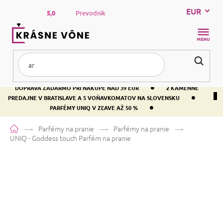
Prejsť
EUR
na
5,0
Prevodník
obsah
NÁKUP
KOŠÍK
•
DOPRAVA ZADARMO PRI NÁKUPE NAD 39 EUR
2 KAMENNÉ
•
PREDAJNE V BRATISLAVE A 5 VOŇAVKOMATOV NA SLOVENSKU
•
PARFÉMY UNIQ V ZĽAVE AŽ 50 %
Domov
Parfémy na pranie
Parfémy na pranie
UNIQ - Goddess touch
Parfém na pranie
UNIQ - Goddess touch
Parfém na
pranie
Priemerné
1 hodnotenie
Podrobnosti hodnotenia
Značka:
UNIQ
hodnotenie
produktu