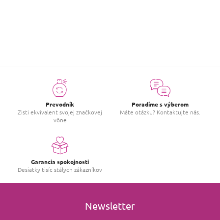
i
|
23.12.2024
Hodnotenie produktu je 5 z 5 hviezdičiek.
s
h
Krásna jemná vôňa.
o
d
n
o
t
e
n
í
Prevodník
Poradíme s výberom
Zisti ekvivalent svojej značkovej
Máte otázku? Kontaktujte nás.
vône
Garancia spokojnosti
Desiatky tisíc stálych zákazníkov
Newsletter