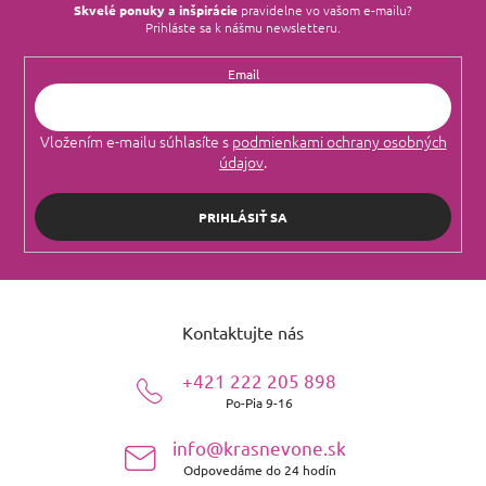
Skvelé ponuky a inšpirácie
pravidelne vo vašom e‑mailu?
Prihláste sa k nášmu newsletteru.
Email
Vložením e-mailu súhlasíte s
podmienkami ochrany osobných
údajov
.
PRIHLÁSIŤ SA
Z
á
Kontaktujte nás
p
ä
+421 222 205 898
t
Po-Pia 9-16
i
e
info@krasnevone.sk
Odpovedáme do 24 hodín