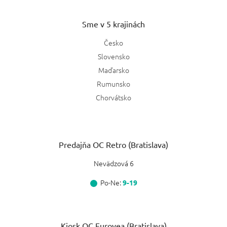
Sme v 5 krajinách
Česko
Slovensko
Maďarsko
Rumunsko
Chorvátsko
Predajňa OC Retro (Bratislava)
Nevädzová 6
Po-Ne:
9-19
Kiosk OC Eurovea (Bratislava)