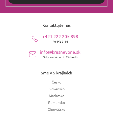
Z
á
Kontaktujte nás
p
ä
+421 222 205 898
t
Po-Pia 9-16
i
e
info@krasnevone.sk
Odpovedáme do 24 hodín
Sme v 5 krajinách
Česko
Slovensko
Maďarsko
Rumunsko
Chorvátsko