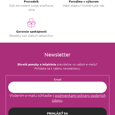
Prevodník
Poradíme s výberom
Zisti ekvivalent svojej značkovej
Máte otázku? Kontaktujte nás.
vône
Garancia spokojnosti
Desiatky tisíc stálych zákazníkov
Newsletter
Skvelé ponuky a inšpirácie
pravidelne vo vašom e‑mailu?
Prihláste sa k nášmu newsletteru.
Email
Vložením e-mailu súhlasíte s
podmienkami ochrany osobných
údajov
.
PRIHLÁSIŤ SA