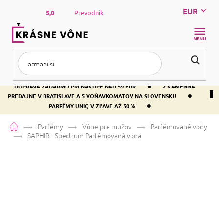
Prejsť
EUR
na
5,0
Prevodník
obsah
NÁKUP
KOŠÍK
•
DOPRAVA ZADARMO PRI NÁKUPE NAD 59 EUR
2 KAMENNÁ
•
PREDAJNE V BRATISLAVE A 5 VOŇAVKOMATOV NA SLOVENSKU
•
PARFÉMY UNIQ V ZĽAVE AŽ 50 %
Domov
Parfémy
Vône pre mužov
Parfémované vody
SAPHIR - Spectrum
Parfémovaná voda
SAPHIR - Spectrum
Parfémovaná
voda
Vanilka
Citrusová
Aromatická
Priemerné
8 hodnotení
Podrobnosti hodnotenia
Značka:
SAPHIR