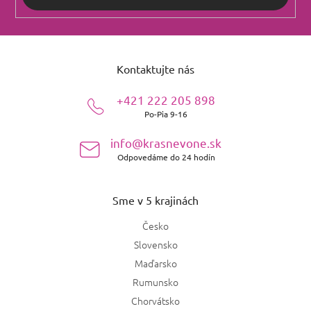
Z
á
Kontaktujte nás
p
ä
+421 222 205 898
t
Po-Pia 9-16
i
e
info@krasnevone.sk
Odpovedáme do 24 hodín
Sme v 5 krajinách
Česko
Slovensko
Maďarsko
Rumunsko
Chorvátsko