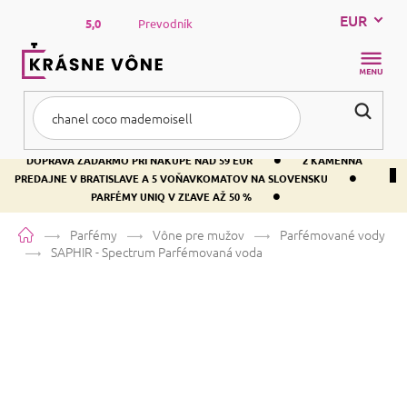
Prejsť
EUR
na
5,0
Prevodník
obsah
NÁKUP
KOŠÍK
•
DOPRAVA ZADARMO PRI NÁKUPE NAD 59 EUR
2 KAMENNÁ
•
PREDAJNE V BRATISLAVE A 5 VOŇAVKOMATOV NA SLOVENSKU
•
PARFÉMY UNIQ V ZĽAVE AŽ 50 %
Domov
Parfémy
Vône pre mužov
Parfémované vody
SAPHIR - Spectrum
Parfémovaná voda
SAPHIR - Spectrum
Parfémovaná
voda
Vanilka
Citrusová
Aromatická
Priemerné
8 hodnotení
Podrobnosti hodnotenia
Značka:
SAPHIR