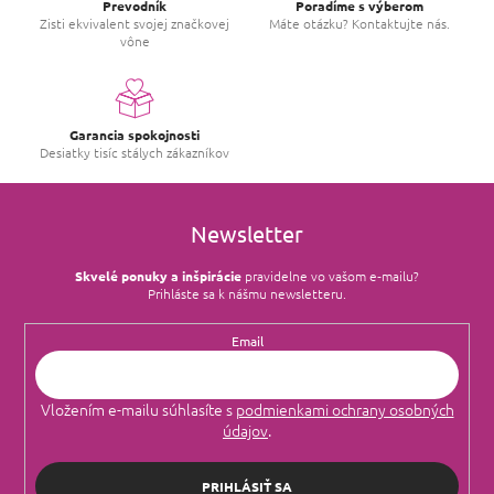
Prevodník
Poradíme s výberom
Zisti ekvivalent svojej značkovej
Máte otázku? Kontaktujte nás.
vône
Garancia spokojnosti
Desiatky tisíc stálych zákazníkov
Newsletter
Skvelé ponuky a inšpirácie
pravidelne vo vašom e‑mailu?
Prihláste sa k nášmu newsletteru.
Email
Vložením e-mailu súhlasíte s
podmienkami ochrany osobných
údajov
.
PRIHLÁSIŤ SA