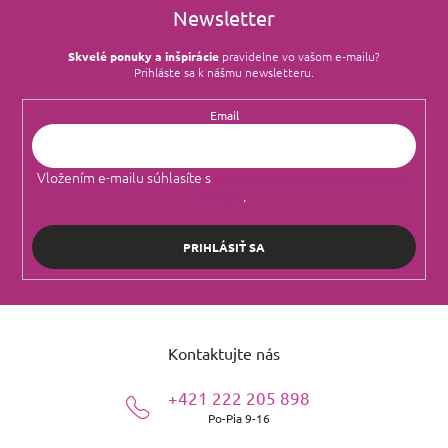
Newsletter
Skvelé ponuky a inšpirácie
pravidelne vo vašom e‑mailu?
Prihláste sa k nášmu newsletteru.
Email
Vložením e-mailu súhlasíte s
podmienkami ochrany osobných
údajov
.
PRIHLÁSIŤ SA
Z
á
Kontaktujte nás
p
ä
+421 222 205 898
t
Po-Pia 9-16
i
e