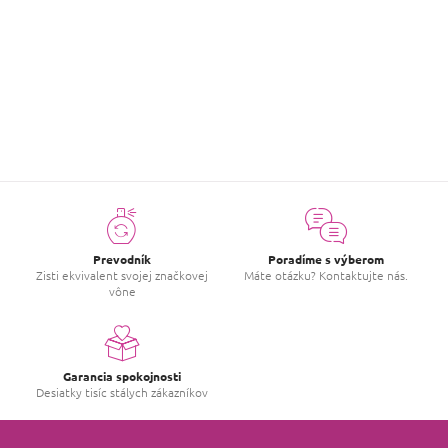
skvelá sladká vôňa, ktorá dlho vydrží.
ZOBRAZIŤ VIAC HODNOTENIA
Prevodník
Poradíme s výberom
Zisti ekvivalent svojej značkovej
Máte otázku? Kontaktujte nás.
vône
Garancia spokojnosti
Desiatky tisíc stálych zákazníkov