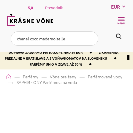
Prejsť
EUR
na
5,0
Prevodník
obsah
NÁKUP
KOŠÍK
•
DOPRAVA ZADARMO PRI NÁKUPE NAD 59 EUR
2 KAMENNÁ
•
PREDAJNE V BRATISLAVE A 5 VOŇAVKOMATOV NA SLOVENSKU
•
PARFÉMY UNIQ V ZĽAVE AŽ 50 %
Domov
Parfémy
Vône pre ženy
Parfémované vody
SAPHIR - ONY
Parfémovaná voda
SAPHIR - ONY
Parfémovaná voda
Vanilka
Kvetinová
Sladká
Priemerné
13 hodnotení
Podrobnosti hodnotenia
Značka:
SAPHIR
hodnotenie
produktu