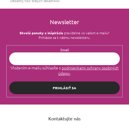
Desiatky tisíc stálych zákazníkov
Newsletter
Skvelé ponuky a inšpirácie
pravidelne vo vašom e‑mailu?
Prihláste sa k nášmu newsletteru.
Email
Vložením e-mailu súhlasíte s
podmienkami ochrany osobných
údajov
.
PRIHLÁSIŤ SA
Z
á
Kontaktujte nás
p
ä