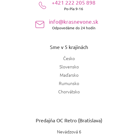
+421 222 205 898
t
Po-Pia 9-16
i
e
info@krasnevone.sk
Odpovedáme do 24 hodín
Sme v 5 krajinách
Česko
Slovensko
Maďarsko
Rumunsko
Chorvátsko
Predajňa OC Retro (Bratislava)
Nevädzová 6