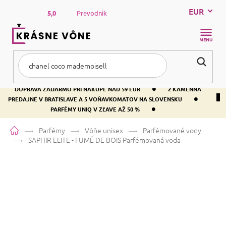
Prejsť
EUR
na
5,0
Prevodník
obsah
NÁKUP
KOŠÍK
•
DOPRAVA ZADARMO PRI NÁKUPE NAD 59 EUR
2 KAMENNÁ
•
PREDAJNE V BRATISLAVE A 5 VOŇAVKOMATOV NA SLOVENSKU
•
PARFÉMY UNIQ V ZĽAVE AŽ 50 %
Domov
Parfémy
Vôňe unisex
Parfémované vody
SAPHIR ELITE - FUMÉ DE BOIS
Parfémovaná voda
SAPHIR ELITE - FUMÉ DE BOIS
Parfémovaná voda
Pačuli
Orientálna
Drevitá
Priemerné
Neohodnotené
Podrobnosti hodnotenia
Značka:
SAPHIR