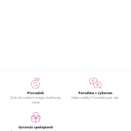
Hodnotenie tovaru
Buďte prvý, kto napíše príspevok k tejto položke.
PRIDAŤ HODNOTENIE
Prevodník
Poradíme s výberom
Zisti ekvivalent svojej značkovej
Máte otázku? Kontaktujte nás.
vône
Garancia spokojnosti