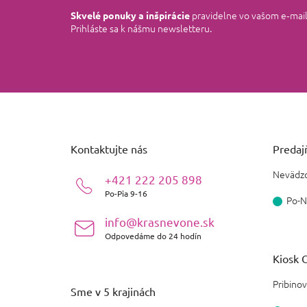
pravidelne vo vašom e‑mai
Skvelé ponuky a inšpirácie
Prihláste sa k nášmu newsletteru.
Z
á
p
ä
Kontaktujte nás
Predajň
t
i
Nevädzo
+421 222 205 898
e
Po-Pia 9-16
Po-N
info@krasnevone.sk
Odpovedáme do 24 hodín
Kiosk O
Pribinov
Sme v 5 krajinách