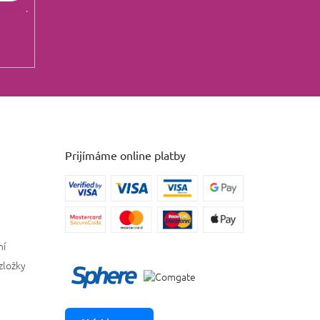
údajov
.
Prijímáme online platby
ní
zložky