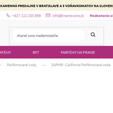
 KAMENNÁ PREDAJNE V BRATISLAVE A 5 VOŇAVKOMATOV NA SLOVE
+421 222 205 898
info@krasnevone.sk
dajne
Zloženie parfémov a druhy vôní
Vyberte si podľa domina
Hodnotenie 
RFÉMY
BYT
PARFÉMY NA PRANIE
Parfémované vody
SAPHIR - California
Parfémovaná voda
SAPHIR - Califo
citrón
Citrusová
Aromatická
Priemerné
8 hodnotení
Podrobnosti hodno
hodnotenie
produktu