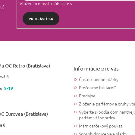
Vložením e-mailu súhlasíte s
podmienkami ochrany osobných 
lu?
PRIHLÁSIŤ SA
a OC Retro (Bratislava)
Informácie pre vás
vá 6
Často kladené otázky
Prečo sme tak lacní?
e:
9-19
Predajne
Zloženie parfémov a druhy vô
Vyberte si podľa dominantnej 
C Eurovea (Bratislava)
parfém vášho srdca
a 8
Mám darčekový poukaz
Spôsob doručenia a platby