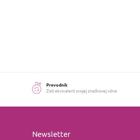
Druh vône
:
Drevitá
,
Pižmová
Ročné
Celý rok
obdobie
:
Prevodník
Zisti ekvivalent svojej značkovej vône
Newsletter