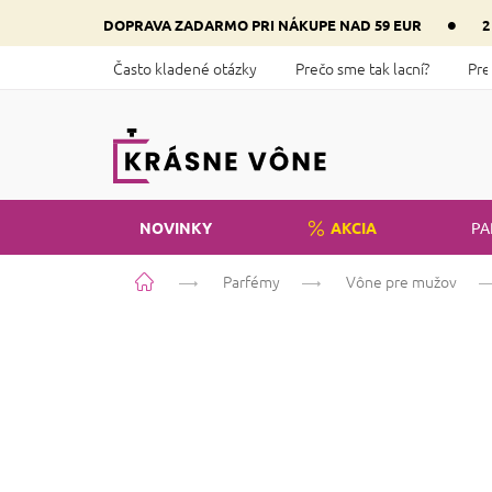
Prejsť
•
DOPRAVA ZADARMO PRI NÁKUPE NAD 59 EUR
2
na
obsah
Často kladené otázky
Prečo sme tak lacní?
Pre
NOVINKY
AKCIA
PA
Domov
Parfémy
Vône pre mužov