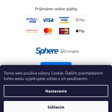
Prijímáme online platby
Vrátiť tovar
Tento web používa súbory Cookie. Ďalším prechádzaním
tohto webu vyjadrujete súhlas s ich používaním.
Nastavenie
Copyright 2026
. Všetky práva vyhradené.
krasnevone.sk
Prevodník
Súhlasím
Vytvoril Shoptet Premium
&
Parfumov