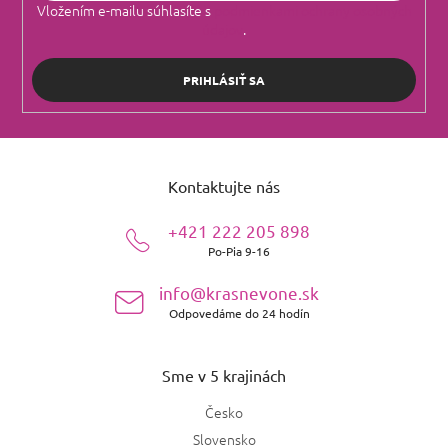
Vložením e-mailu súhlasíte s
podmienkami ochrany osobných
údajov
.
PRIHLÁSIŤ SA
Z
á
Kontaktujte nás
p
ä
+421 222 205 898
t
Po-Pia 9-16
i
e
info@krasnevone.sk
Odpovedáme do 24 hodín
Sme v 5 krajinách
Česko
Slovensko