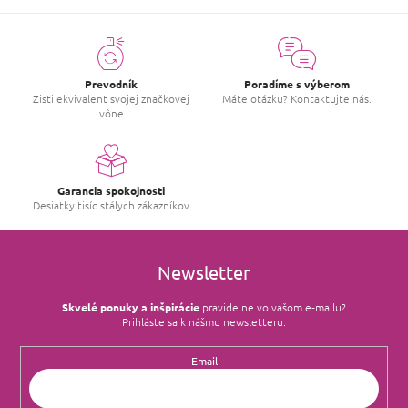
Prevodník
Poradíme s výberom
Zisti ekvivalent svojej značkovej
Máte otázku? Kontaktujte nás.
vône
Garancia spokojnosti
Desiatky tisíc stálych zákazníkov
Newsletter
Skvelé ponuky a inšpirácie
pravidelne vo vašom e‑mailu?
Prihláste sa k nášmu newsletteru.
Email