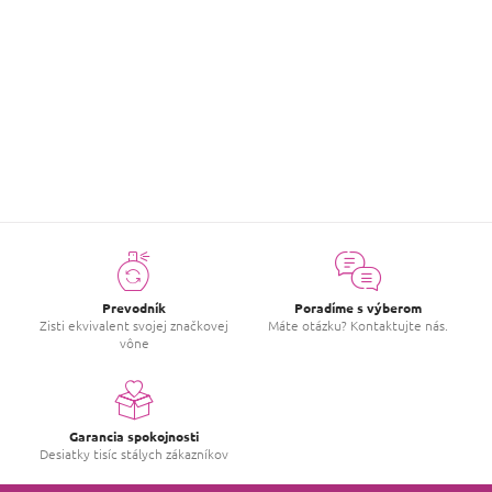
Dominika Dojčiarová (SK)
DD
(Administrátor)
12.1.2023
Dobrý deň, mrzí nás, že Vám vôňa nevyhovuje, napíšte na
e-mail: info@krasnevone.sk a pošleme reklamačný
postup. KV
Prevodník
Poradíme s výberom
Zisti ekvivalent svojej značkovej
Máte otázku? Kontaktujte nás.
vône
Garancia spokojnosti
Desiatky tisíc stálych zákazníkov