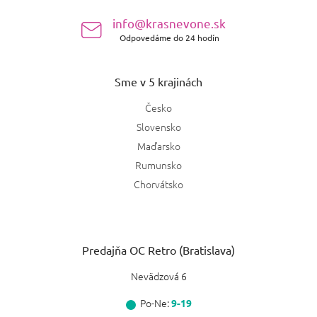
e
info@krasnevone.sk
Odpovedáme do 24 hodín
Sme v 5 krajinách
Česko
Slovensko
Maďarsko
Rumunsko
Chorvátsko
Predajňa OC Retro (Bratislava)
Nevädzová 6
Po-Ne:
9-19