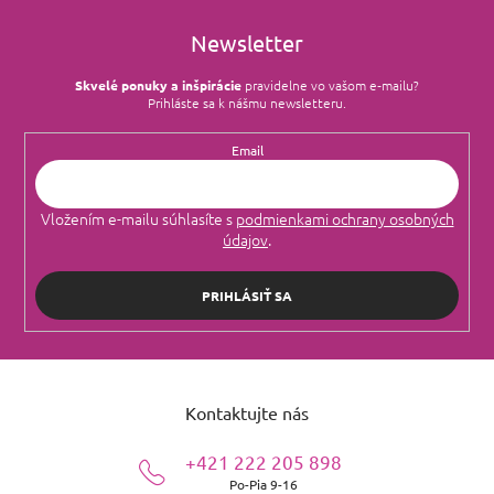
Newsletter
Skvelé ponuky a inšpirácie
pravidelne vo vašom e‑mailu?
Prihláste sa k nášmu newsletteru.
Email
Vložením e-mailu súhlasíte s
podmienkami ochrany osobných
údajov
.
PRIHLÁSIŤ SA
Z
á
Kontaktujte nás
p
ä
+421 222 205 898
t
Po-Pia 9-16
i