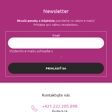
Newsletter
Skvelé ponuky a inšpirácie
pravidelne vo vašom e‑mailu?
Prihláste sa k nášmu newsletteru.
Email
Vložením e-mailu súhlasíte s
podmienkami ochrany osobných
údajov
.
PRIHLÁSIŤ SA
Z
á
Kontaktujte nás
p
ä
+421 222 205 898
t
Po-Pia 9-16