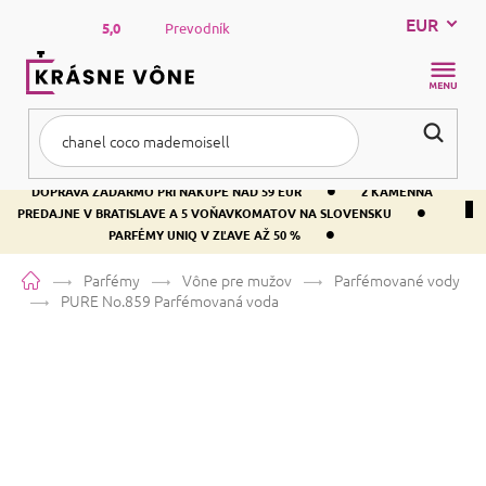
Prejsť
EUR
na
5,0
Prevodník
obsah
NÁKUP
KOŠÍK
•
DOPRAVA ZADARMO PRI NÁKUPE NAD 59 EUR
2 KAMENNÁ
•
PREDAJNE V BRATISLAVE A 5 VOŇAVKOMATOV NA SLOVENSKU
•
PARFÉMY UNIQ V ZĽAVE AŽ 50 %
Domov
Parfémy
Vône pre mužov
Parfémované vody
PURE No.859
Parfémovaná voda
PURE No.859
Parfémovaná voda
Kadidlo
Citrusová
Orientálna
Priemerné
2 hodnotenia
Podrobnosti hodnotenia
Značka:
PURE
hodnotenie
produktu