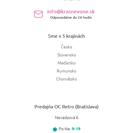
i
e
info@krasnevone.sk
Odpovedáme do 24 hodín
Sme v 5 krajinách
Česko
Slovensko
Maďarsko
Rumunsko
Chorvátsko
Predajňa OC Retro (Bratislava)
Nevädzová 6
Po-Ne:
9-19