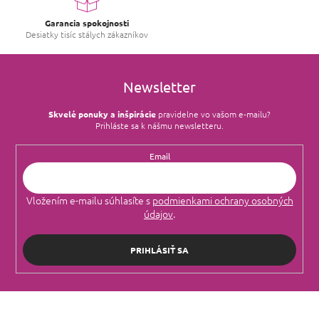
Garancia spokojnosti
Desiatky tisíc stálych zákazníkov
Newsletter
Skvelé ponuky a inšpirácie
pravidelne vo vašom e‑mailu?
Prihláste sa k nášmu newsletteru.
Email
Vložením e-mailu súhlasíte s
podmienkami ochrany osobných
údajov
.
PRIHLÁSIŤ SA
Z
á