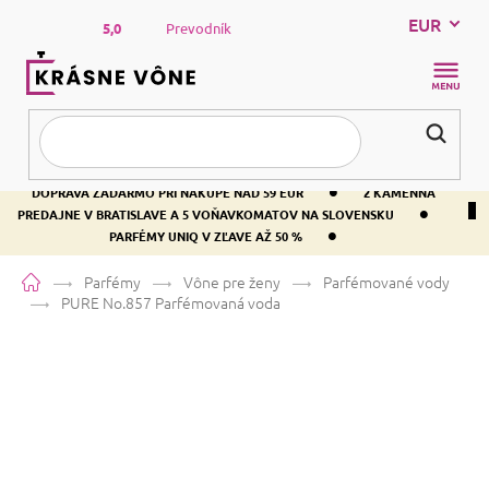
Prejsť
EUR
na
5,0
Prevodník
obsah
NÁKUP
KOŠÍK
•
DOPRAVA ZADARMO PRI NÁKUPE NAD 59 EUR
2 KAMENNÁ
•
PREDAJNE V BRATISLAVE A 5 VOŇAVKOMATOV NA SLOVENSKU
•
PARFÉMY UNIQ V ZĽAVE AŽ 50 %
Domov
Parfémy
Vône pre ženy
Parfémované vody
PURE No.857
Parfémovaná voda
PURE No.857
Parfémovaná voda
Bielokvete
Pižmová
Živočíšna
Priemerné
3 hodnotenia
Podrobnosti hodnotenia
Značka:
PURE
hodnotenie
produktu