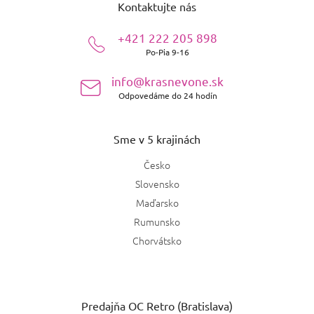
Kontaktujte nás
p
ä
+421 222 205 898
t
Po-Pia 9-16
i
e
info@krasnevone.sk
Odpovedáme do 24 hodín
Sme v 5 krajinách
Česko
Slovensko
Maďarsko
Rumunsko
Chorvátsko
Predajňa OC Retro (Bratislava)