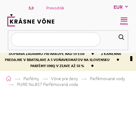
Prejsť
EUR
na
5,0
Prevodník
obsah
NÁKUP
KOŠÍK
•
DOPRAVA ZADARMO PRI NÁKUPE NAD 59 EUR
2 KAMENNÁ
•
PREDAJNE V BRATISLAVE A 5 VOŇAVKOMATOV NA SLOVENSKU
•
PARFÉMY UNIQ V ZĽAVE AŽ 50 %
Domov
Parfémy
Vône pre ženy
Parfémované vody
PURE No.857
Parfémovaná voda
PURE No.857
Parfémovaná voda
Bielokvete
Pižmová
Živočíšna
Priemerné
3 hodnotenia
Podrobnosti hodnotenia
Značka:
PURE
hodnotenie
produktu