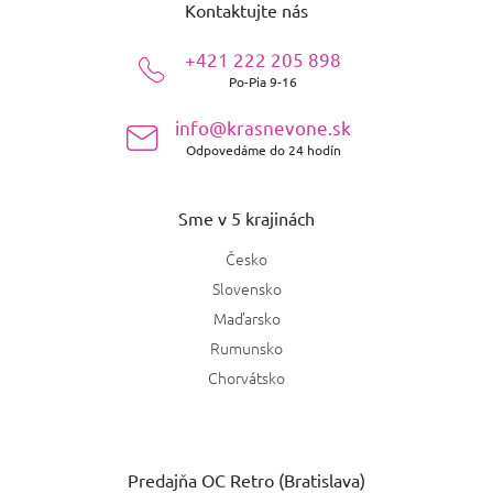
Kontaktujte nás
p
ä
+421 222 205 898
t
Po-Pia 9-16
i
e
info@krasnevone.sk
Odpovedáme do 24 hodín
Sme v 5 krajinách
Česko
Slovensko
Maďarsko
Rumunsko
Chorvátsko
Predajňa OC Retro (Bratislava)