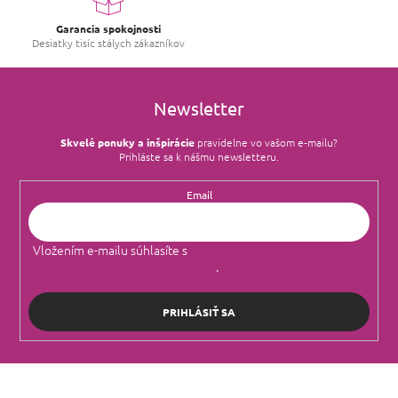
Garancia spokojnosti
Desiatky tisíc stálych zákazníkov
Newsletter
Skvelé ponuky a inšpirácie
pravidelne vo vašom e‑mailu?
Prihláste sa k nášmu newsletteru.
Email
Vložením e-mailu súhlasíte s
podmienkami ochrany osobných
údajov
.
PRIHLÁSIŤ SA
Z
á