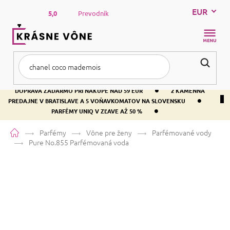
Prejsť
EUR
na
5,0
Prevodník
obsah
NÁKUP
KOŠÍK
•
DOPRAVA ZADARMO PRI NÁKUPE NAD 59 EUR
2 KAMENNÁ
•
PREDAJNE V BRATISLAVE A 5 VOŇAVKOMATOV NA SLOVENSKU
•
PARFÉMY UNIQ V ZĽAVE AŽ 50 %
Domov
Parfémy
Vône pre ženy
Parfémované vody
Pure No.855
Parfémovaná voda
Pure No.855
Parfémovaná voda
Pižmo
Kvetinová
Citrusová
Priemerné
2 hodnotenia
Podrobnosti hodnotenia
Značka:
PURE
hodnotenie
produktu