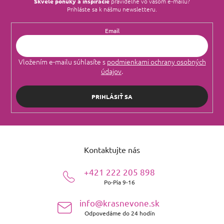
Skvelé ponuky a inšpirácie
pravidelne vo vašom e‑mailu?
Prihláste sa k nášmu newsletteru.
Email
Vložením e-mailu súhlasíte s
podmienkami ochrany osobných
údajov
.
PRIHLÁSIŤ SA
Z
á
Kontaktujte nás
p
ä
+421 222 205 898
t
Po-Pia 9-16
i
e
info@krasnevone.sk
Odpovedáme do 24 hodín