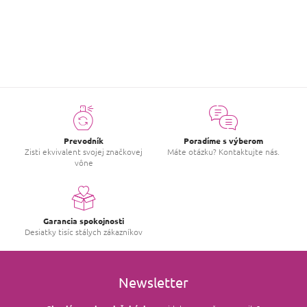
popredia ruza a na konci biele pizmo. Taka letna denna vona,
ktora neurazi ani nenadchne.
Prevodník
Poradíme s výberom
Zisti ekvivalent svojej značkovej
Máte otázku? Kontaktujte nás.
vône
Garancia spokojnosti
Desiatky tisíc stálych zákazníkov
Newsletter