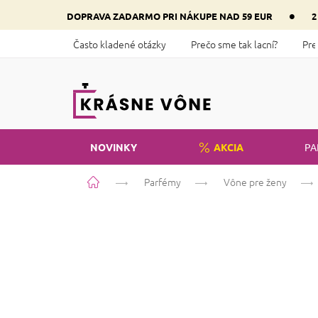
Prejsť
•
DOPRAVA ZADARMO PRI NÁKUPE NAD 59 EUR
2
na
obsah
Často kladené otázky
Prečo sme tak lacní?
Pre
NOVINKY
AKCIA
PA
Domov
Parfémy
Vône pre ženy