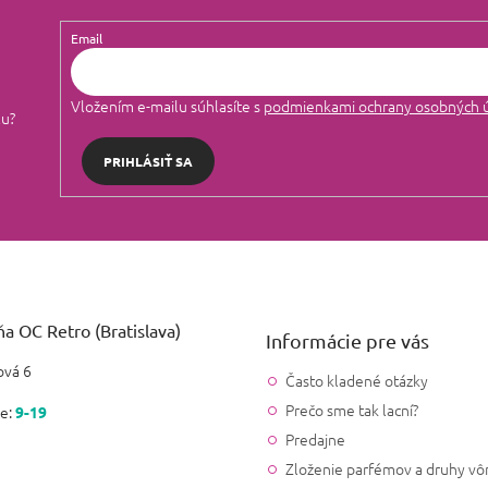
Email
Vložením e-mailu súhlasíte s
podmienkami ochrany osobných 
lu?
PRIHLÁSIŤ SA
a OC Retro (Bratislava)
Informácie pre vás
vá 6
Často kladené otázky
Prečo sme tak lacní?
e:
9-19
Predajne
Zloženie parfémov a druhy vô