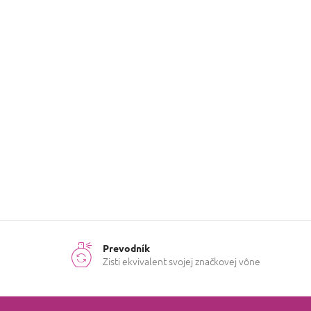
Pohlavie
:
Ženy
?
Dominantná
koža
ingrediencia
:
Kvetinová
,
Druh vône
:
Chyprová
Ročné
Chladné
obdobie
:
mesiace
Prevodník
Zisti ekvivalent svojej značkovej vône