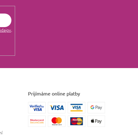
údajov
.
Prijímáme online platby
ní