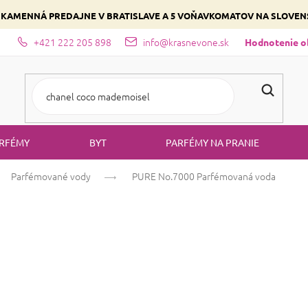
 KAMENNÁ PREDAJNE V BRATISLAVE A 5 VOŇAVKOMATOV NA SLOVE
+421 222 205 898
info@krasnevone.sk
dajne
Zloženie parfémov a druhy vôní
Vyberte si podľa domina
Hodnotenie 
RFÉMY
BYT
PARFÉMY NA PRANIE
Parfémované vody
PURE No.7000
Parfémovaná voda
PURE No.7000
koža
Kvetinová
Chyprová
Priemerné
5 hodnotení
Podrobnosti hodno
hodnotenie
produktu