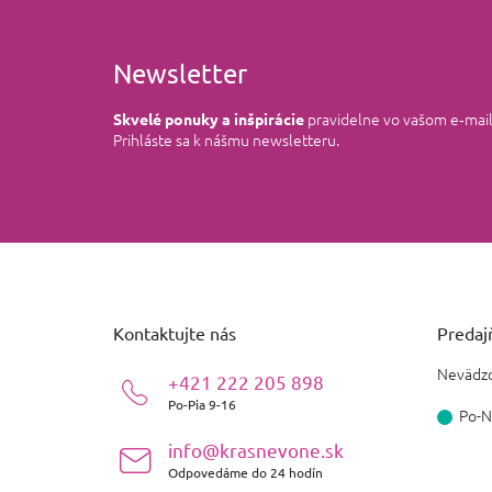
Newsletter
pravidelne vo vašom e‑mai
Skvelé ponuky a inšpirácie
Prihláste sa k nášmu newsletteru.
Z
á
p
ä
Kontaktujte nás
Predajň
t
i
Nevädzo
+421 222 205 898
e
Po-Pia 9-16
Po-N
info@krasnevone.sk
Odpovedáme do 24 hodín