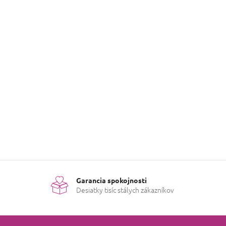
 hviezdičiek.
 hviezdičiek.
s originálom :)
Garancia spokojnosti
Desiatky tisíc stálych zákazníkov