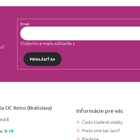
Email
Vložením e-mailu súhlasíte s
podmienkami ochrany osobných 
lu?
PRIHLÁSIŤ SA
a OC Retro (Bratislava)
Informácie pre vás
vá 6
Často kladené otázky
Prečo sme tak lacní?
e:
9-19
Predajne