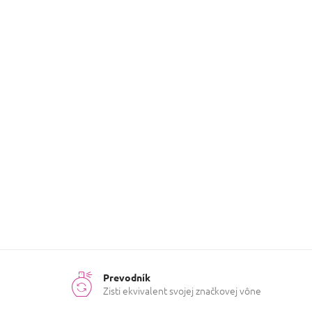
Sprchové
Kategória
:
gely
Hmotnosť
:
0.03 kg
Inšpirovaná
DKNY
značka
:
Hydratácia
,
Účinky na
Výživa a
pokožku
:
regenerácia
Prevodník
Zisti ekvivalent svojej značkovej vône