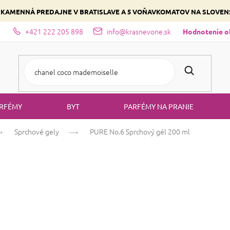
 KAMENNÁ PREDAJNE V BRATISLAVE A 5 VOŇAVKOMATOV NA SLOVE
+421 222 205 898
info@krasnevone.sk
dajne
Zloženie parfémov a druhy vôní
Vyberte si podľa domina
Hodnotenie 
RFÉMY
BYT
PARFÉMY NA PRANIE
Sprchové gely
PURE No.6
Sprchový gél 200 ml
PURE No.6
Sprc
Priemerné
Neohodnotené
Podrobnosti ho
hodnotenie
produktu
je
0,0
Táto vôňa sa najčastejšie zami