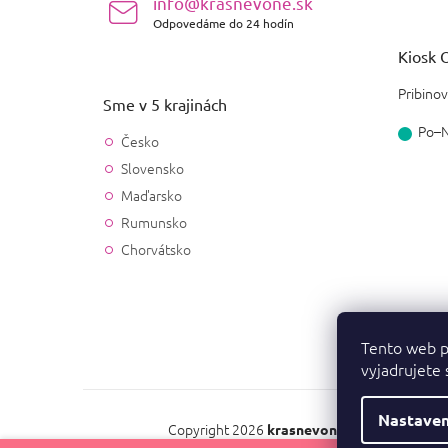
info@krasnevone.sk
Odpovedáme do 24 hodín
Kiosk O
Pribinov
Sme v 5 krajinách
Po–
Česko
Slovensko
Maďarsko
Rumunsko
Chorvátsko
Tento web p
vyjadrujete 
Nastaven
Copyright 2026
. Všetky práv
krasnevone.sk