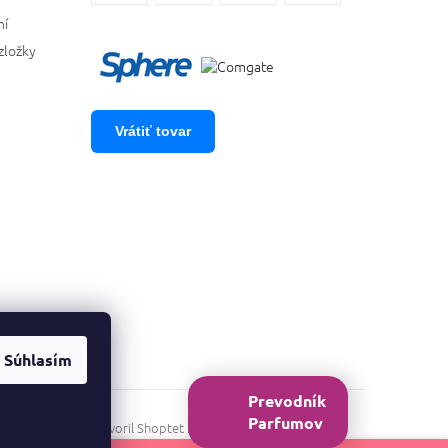
ní
zložky
Vrátiť tovar
Súhlasím
Prevodník
Parfumov
Vytvoril Shoptet Premium
&