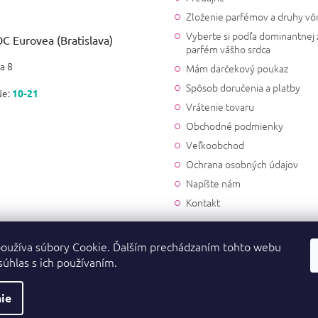
Zloženie parfémov a druhy vô
Vyberte si podľa dominantnej 
C Eurovea (Bratislava)
parfém vášho srdca
a 8
Mám darčekový poukaz
Spôsob doručenia a platby
Ne:
10-21
Vrátenie tovaru
Obchodné podmienky
Veľkoobchod
Ochrana osobných údajov
Napíšte nám
Kontakt
oužíva súbory Cookie. Ďalším prechádzaním tohto webu
súhlas s ich používaním.
ie
a vyhradené.