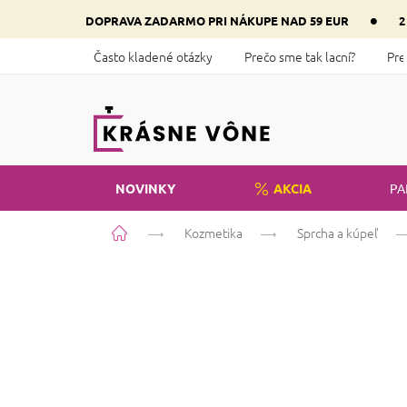
Prejsť
•
DOPRAVA ZADARMO PRI NÁKUPE NAD 59 EUR
2
na
obsah
Často kladené otázky
Prečo sme tak lacní?
Pre
NOVINKY
AKCIA
PA
Domov
Kozmetika
Sprcha a kúpeľ