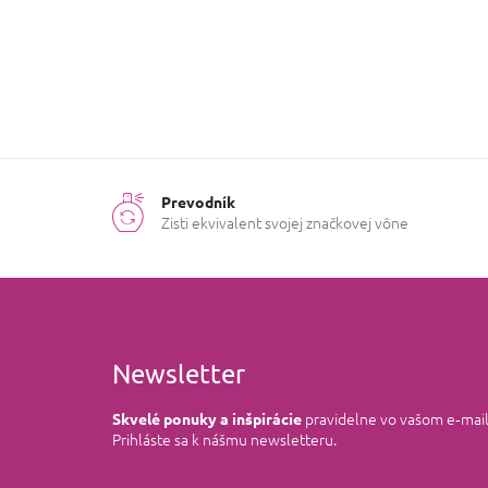
Prevodník
Zisti ekvivalent svojej značkovej vône
Newsletter
pravidelne vo vašom e‑mai
Skvelé ponuky a inšpirácie
Prihláste sa k nášmu newsletteru.