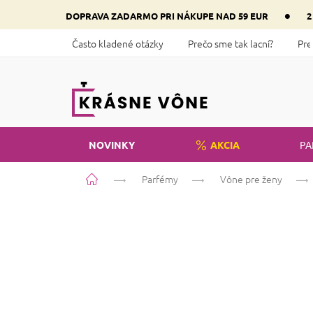
Prejsť
•
DOPRAVA ZADARMO PRI NÁKUPE NAD 59 EUR
2
na
obsah
Často kladené otázky
Prečo sme tak lacní?
Pre
NOVINKY
AKCIA
PA
Domov
Parfémy
Vône pre ženy