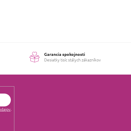
 hviezdičiek.
teľná s originálom. Spokojnosť
 hviezdičiek.
:)
Garancia spokojnosti
Desiatky tisíc stálych zákazníkov
 hviezdičiek.
údajov
.