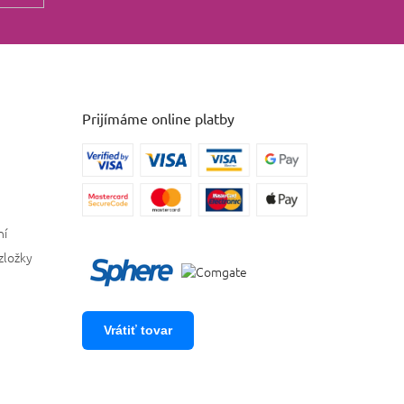
Prijímáme online platby
ní
zložky
Vrátiť tovar