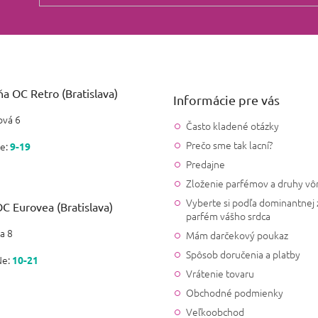
a OC Retro (Bratislava)
Informácie pre vás
vá 6
Často kladené otázky
Prečo sme tak lacní?
e:
9-19
Predajne
Zloženie parfémov a druhy vô
Vyberte si podľa dominantnej 
C Eurovea (Bratislava)
parfém vášho srdca
a 8
Mám darčekový poukaz
Spôsob doručenia a platby
Ne:
10-21
Vrátenie tovaru
Obchodné podmienky
Veľkoobchod