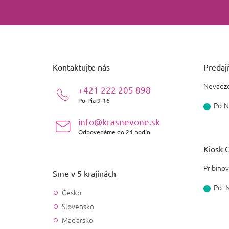
Z
á
p
ä
Kontaktujte nás
Predajň
t
i
Nevädzo
+421 222 205 898
e
Po-Pia 9-16
Po-N
info@krasnevone.sk
Odpovedáme do 24 hodín
Kiosk O
Pribinov
Sme v 5 krajinách
Po–
Česko
Slovensko
Maďarsko