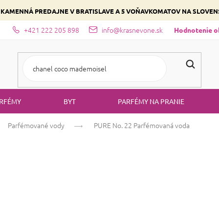
 KAMENNÁ PREDAJNE V BRATISLAVE A 5 VOŇAVKOMATOV NA SLOVE
+421 222 205 898
info@krasnevone.sk
dajne
Zloženie parfémov a druhy vôní
Vyberte si podľa domina
Hodnotenie 
RFÉMY
BYT
PARFÉMY NA PRANIE
Parfémované vody
PURE No. 22
Parfémovaná voda
PURE No. 22
Pa
Žltokveté
Kvetinová
Ovocná
Priemerné
10 hodnotení
Podrobnosti hodn
hodnotenie
produktu