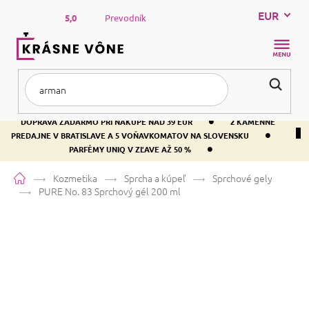
Prejsť
EUR
na
5,0
Prevodník
obsah
NÁKUP
KOŠÍK
•
DOPRAVA ZADARMO PRI NÁKUPE NAD 39 EUR
2 KAMENNÉ
•
PREDAJNE V BRATISLAVE A 5 VOŇAVKOMATOV NA SLOVENSKU
•
PARFÉMY UNIQ V ZĽAVE AŽ 50 %
Domov
Kozmetika
Sprcha a kúpeľ
Sprchové gely
PURE No. 83
Sprchový gél 200 ml
PURE No. 83
Sprchový gél 200 ml
Priemerné
Neohodnotené
Podrobnosti hodnotenia
VÝPREDAJ
hodnotenie
Značka:
PURE
produktu
je