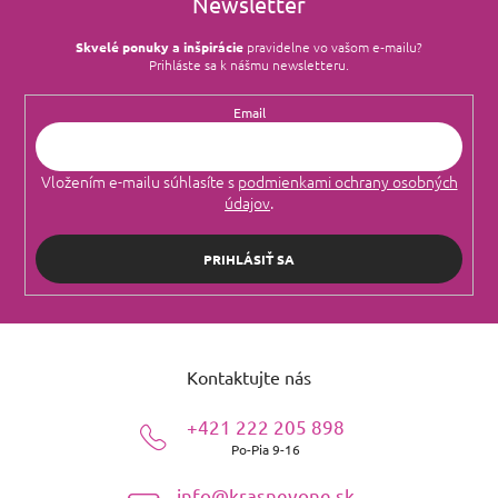
Newsletter
Skvelé ponuky a inšpirácie
pravidelne vo vašom e‑mailu?
Prihláste sa k nášmu newsletteru.
Email
Vložením e-mailu súhlasíte s
podmienkami ochrany osobných
údajov
.
PRIHLÁSIŤ SA
Z
á
Kontaktujte nás
p
ä
+421 222 205 898
t
Po-Pia 9-16
i
e
info@krasnevone.sk