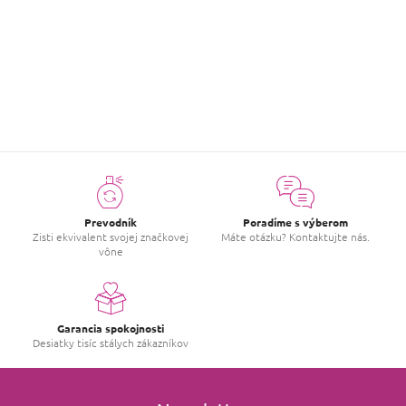
Buďte prvý, kto napíše príspevok k tejto položke.
PRIDAŤ HODNOTENIE
Prevodník
Poradíme s výberom
Zisti ekvivalent svojej značkovej
Máte otázku? Kontaktujte nás.
vône
Garancia spokojnosti
Desiatky tisíc stálych zákazníkov