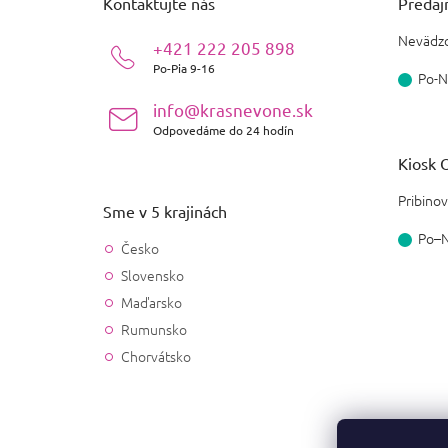
Kontaktujte nás
Predajň
t
i
Nevädzo
+421 222 205 898
e
Po-Pia 9-16
Po-N
info@krasnevone.sk
Odpovedáme do 24 hodín
Kiosk O
Pribinov
Sme v 5 krajinách
Po–
Česko
Slovensko
Maďarsko
Rumunsko
Chorvátsko