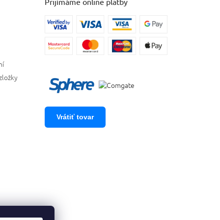
Prijímáme online platby
ní
zložky
Vrátiť tovar