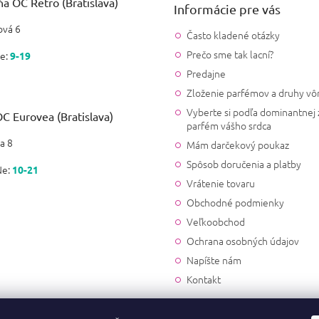
a OC Retro (Bratislava)
Informácie pre vás
vá 6
Často kladené otázky
Prečo sme tak lacní?
e:
9-19
Predajne
Zloženie parfémov a druhy vô
Vyberte si podľa dominantnej 
C Eurovea (Bratislava)
parfém vášho srdca
a 8
Mám darčekový poukaz
Spôsob doručenia a platby
Ne:
10-21
Vrátenie tovaru
Obchodné podmienky
Veľkoobchod
Ochrana osobných údajov
Napíšte nám
Kontakt