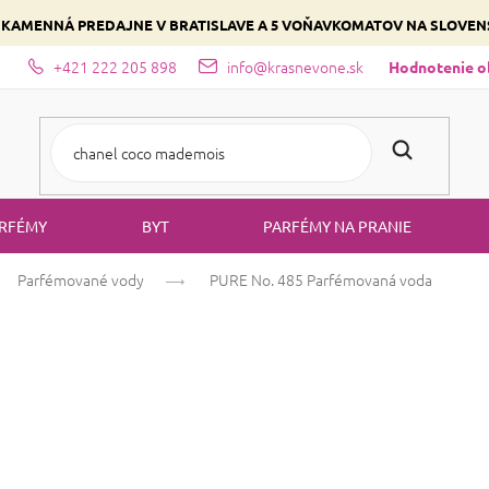
 KAMENNÁ PREDAJNE V BRATISLAVE A 5 VOŇAVKOMATOV NA SLOVE
+421 222 205 898
info@krasnevone.sk
dajne
Zloženie parfémov a druhy vôní
Vyberte si podľa domina
Hodnotenie 
RFÉMY
BYT
PARFÉMY NA PRANIE
Parfémované vody
PURE No. 485
Parfémovaná voda
PURE No. 485
P
Bielokvete
Kvetinová
Ovocná
Priemerné
6 hodnotení
Podrobnosti hodno
hodnotenie
produktu