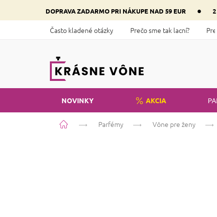
Prejsť
•
DOPRAVA ZADARMO PRI NÁKUPE NAD 59 EUR
2
na
obsah
Často kladené otázky
Prečo sme tak lacní?
Pre
NOVINKY
AKCIA
PA
Domov
Parfémy
Vône pre ženy