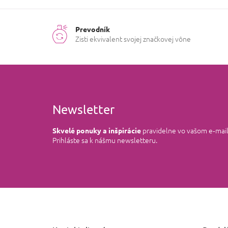
Prevodník
Zisti ekvivalent svojej značkovej vône
Newsletter
pravidelne vo vašom e‑mai
Skvelé ponuky a inšpirácie
Prihláste sa k nášmu newsletteru.
Z
á
p
ä