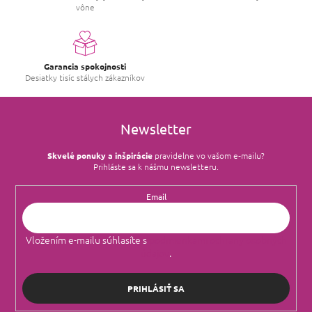
vône
Garancia spokojnosti
Desiatky tisíc stálych zákazníkov
Newsletter
Skvelé ponuky a inšpirácie
pravidelne vo vašom e‑mailu?
Prihláste sa k nášmu newsletteru.
Email
Vložením e-mailu súhlasíte s
podmienkami ochrany osobných
údajov
.
PRIHLÁSIŤ SA