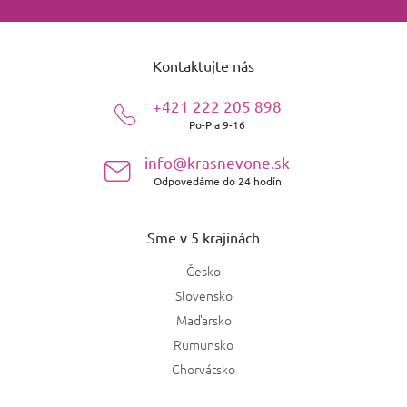
Z
á
Kontaktujte nás
p
ä
+421 222 205 898
t
Po-Pia 9-16
i
e
info@krasnevone.sk
Odpovedáme do 24 hodín
Sme v 5 krajinách
Česko
Slovensko
Maďarsko
Rumunsko
Chorvátsko