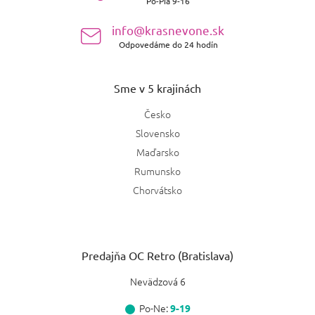
Po-Pia 9-16
i
e
info@krasnevone.sk
Odpovedáme do 24 hodín
Sme v 5 krajinách
Česko
Slovensko
Maďarsko
Rumunsko
Chorvátsko
Predajňa OC Retro (Bratislava)
Nevädzová 6
Po-Ne:
9-19