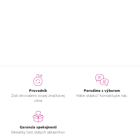
V
z
5
ý
hviezdičiek.
p
Zdenko
i
|
14.3.2024
Hodnotenie produktu je 5 z 5 hviezdičiek.
s
h
Skvelá vôňa, kvetinová a zároveň ovocná, nerozoznal by som od
o
originálu.
d
n
o
t
e
n
í
Prevodník
Poradíme s výberom
Zisti ekvivalent svojej značkovej
Máte otázku? Kontaktujte nás.
vône
Garancia spokojnosti
Desiatky tisíc stálych zákazníkov