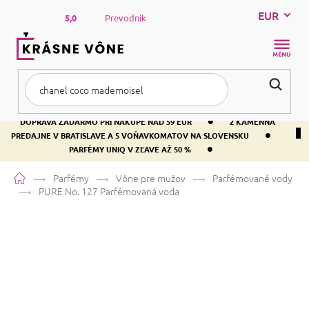
Prejsť
EUR
na
5,0
Prevodník
obsah
NÁKUP
KOŠÍK
•
DOPRAVA ZADARMO PRI NÁKUPE NAD 59 EUR
2 KAMENNÁ
•
PREDAJNE V BRATISLAVE A 5 VOŇAVKOMATOV NA SLOVENSKU
•
PARFÉMY UNIQ V ZĽAVE AŽ 50 %
Domov
Parfémy
Vône pre mužov
Parfémované vody
PURE No. 127
Parfémovaná voda
PURE No. 127
Parfémovaná voda
Pačuli
Citrusová
Sladká
Priemerné
1 hodnotenie
Podrobnosti hodnotenia
Značka:
PURE
hodnotenie
produktu