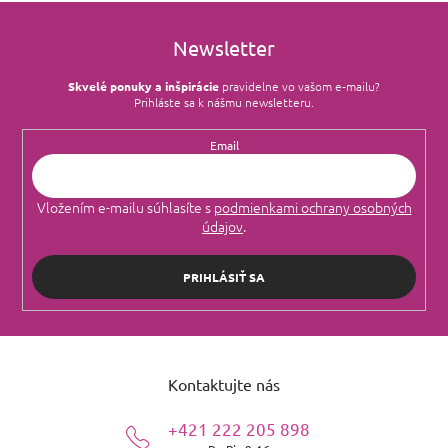
Newsletter
Skvelé ponuky a inšpirácie
pravidelne vo vašom e‑mailu?
Prihláste sa k nášmu newsletteru.
Email
Vložením e-mailu súhlasíte s
podmienkami ochrany osobných
údajov
.
PRIHLÁSIŤ SA
Z
á
Kontaktujte nás
p
ä
+421 222 205 898
t